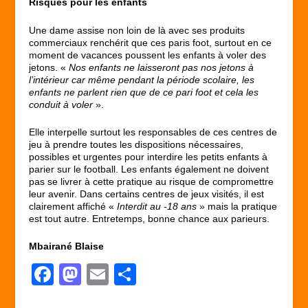
Risques pour les enfants
Une dame assise non loin de là avec ses produits
commerciaux renchérit que ces paris foot, surtout en ce
moment de vacances poussent les enfants à voler des
jetons. «
Nos enfants ne laisseront pas nos jetons à
l’intérieur car même pendant la période scolaire, les
enfants ne parlent rien que de ce pari foot et cela les
conduit à voler
».
Elle interpelle surtout les responsables de ces centres de
jeu à prendre toutes les dispositions nécessaires,
possibles et urgentes pour interdire les petits enfants à
parier sur le football. Les enfants également ne doivent
pas se livrer à cette pratique au risque de compromettre
leur avenir. Dans certains centres de jeux visités, il est
clairement affiché «
Interdit au -18 ans
» mais la pratique
est tout autre. Entretemps, bonne chance aux parieurs.
Mbairané Blaise
F
M
E
P
a
a
m
ar