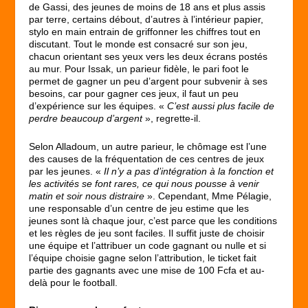
de Gassi, des jeunes de moins de 18 ans et plus assis
par terre, certains débout, d’autres à l’intérieur papier,
stylo en main entrain de griffonner les chiffres tout en
discutant. Tout le monde est consacré sur son jeu,
chacun orientant ses yeux vers les deux écrans postés
au mur. Pour Issak, un parieur fidèle, le pari foot le
permet de gagner un peu d’argent pour subvenir à ses
besoins, car pour gagner ces jeux, il faut un peu
d’expérience sur les équipes. «
C’est aussi plus facile de
perdre beaucoup d’argent
», regrette-il.
Selon Alladoum, un autre parieur, le chômage est l’une
des causes de la fréquentation de ces centres de jeux
par les jeunes. «
Il n’y a pas d’intégration à la fonction et
les activités se font rares, ce qui nous pousse à venir
matin et soir nous distraire
». Cependant, Mme Pélagie,
une responsable d’un centre de jeu estime que les
jeunes sont là chaque jour, c’est parce que les conditions
et les règles de jeu sont faciles. Il suffit juste de choisir
une équipe et l’attribuer un code gagnant ou nulle et si
l’équipe choisie gagne selon l’attribution, le ticket fait
partie des gagnants avec une mise de 100 Fcfa et au-
delà pour le football.