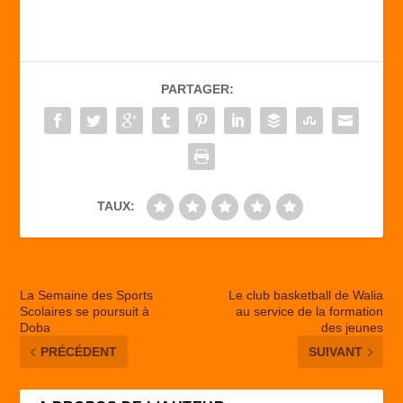
c
st
ail
ta
e
o
g
b
d
er
PARTAGER:
o
o
o
n
k
TAUX:
La Semaine des Sports
Le club basketball de Walia
Scolaires se poursuit à
au service de la formation
Doba
des jeunes
PRÉCÉDENT
SUIVANT