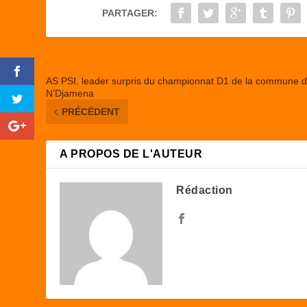
o
o
PARTAGER:
o
n
k
AS PSI, leader surpris du championnat D1 de la commune 
N’Djamena
PRÉCÉDENT
A PROPOS DE L'AUTEUR
Rédaction