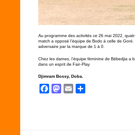
Au programme des activités ce 26 mai 2022, quatr
match a opposé l’équipe de Bodo à celle de Goré. 
adversaire par la marque de 1 à 0.
Chez les dames, l’équipe féminine de Bébedjia a b
dans un esprit de Fair-Play
Djimram Bossy, Doba.
F
M
E
P
a
a
m
ar
c
st
ail
ta
e
o
g
b
d
er