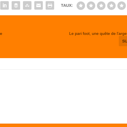
TAUX:
de
Le pari foot, une quête de l’arge
S