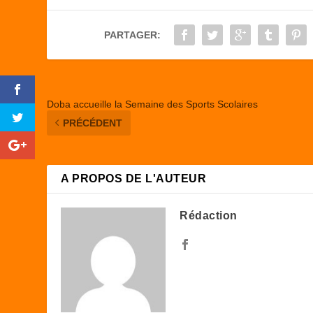
b
d
er
o
o
PARTAGER:
o
n
k
Doba accueille la Semaine des Sports Scolaires
PRÉCÉDENT
A PROPOS DE L'AUTEUR
Rédaction