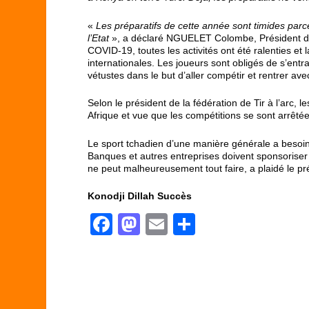
«
Les préparatifs de cette année sont timides parc
l’Etat
», a déclaré NGUELET Colombe, Président de l
COVID-19, toutes les activités ont été ralenties e
internationales. Les joueurs sont obligés de s’en
vétustes dans le but d’aller compétir et rentrer avec
Selon le président de la fédération de Tir à l’arc
Afrique et vue que les compétitions se sont arrêtées 
Le sport tchadien d’une manière générale a besoi
Banques et autres entreprises doivent sponsoriser
ne peut malheureusement tout faire, a plaidé le pré
Konodji Dillah Succès
F
M
E
P
a
a
m
ar
c
st
ail
ta
e
o
g