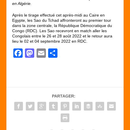
en Algérie.
Après le tirage effectué cet après-midi au Caire en
Egypte, les Sao du Tchad affronteront au premier tour
dans la zone centrale, la République Démocratique du
Congo (RDC). Les Sao recevront en match aller les
Congolais entre le 26 et 28 août 2022 et le retour aura
lieu le 02 et 04 septembre 2022 en RDC.
F
M
E
P
a
a
m
ar
c
st
ail
ta
e
o
g
b
d
er
PARTAGER:
o
o
o
n
k