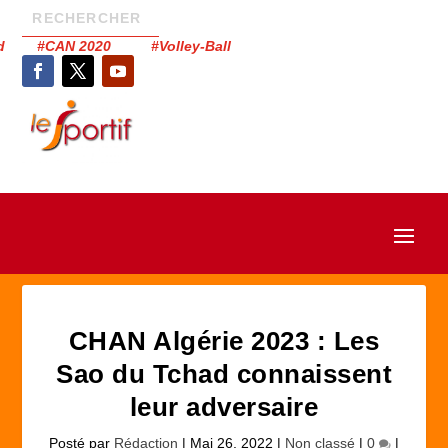
had #CAN 2020 #Volley-Ball
CHAN Algérie 2023 : Les
Sao du Tchad connaissent
leur adversaire
Posté par
Rédaction
|
Mai 26, 2022
|
Non classé
|
0
|