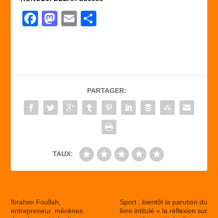
F
M
E
P
a
a
m
ar
c
st
ail
ta
e
o
g
b
d
er
PARTAGER:
o
o
o
n
k
TAUX:
Ibrahim Foullah,
Sport : bientôt la parution du
entrepreneur, mécènes
livre intitulé « la réflexion sur