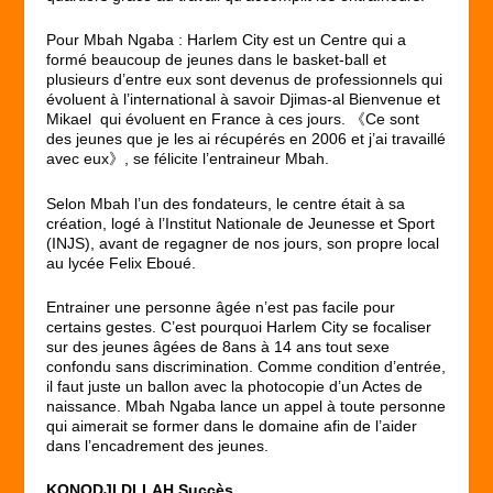
Pour Mbah Ngaba : Harlem City est un Centre qui a
formé beaucoup de jeunes dans le basket-ball et
plusieurs d’entre eux sont devenus de professionnels qui
évoluent à l’international à savoir Djimas-al Bienvenue et
Mikael qui évoluent en France à ces jours. 《Ce sont
des jeunes que je les ai récupérés en 2006 et j’ai travaillé
avec eux》, se félicite l’entraineur Mbah.
Selon Mbah l’un des fondateurs, le centre était à sa
création, logé à l’Institut Nationale de Jeunesse et Sport
(INJS), avant de regagner de nos jours, son propre local
au lycée Felix Eboué.
Entrainer une personne âgée n’est pas facile pour
certains gestes. C’est pourquoi Harlem City se focaliser
sur des jeunes âgées de 8ans à 14 ans tout sexe
confondu sans discrimination. Comme condition d’entrée,
il faut juste un ballon avec la photocopie d’un Actes de
naissance. Mbah Ngaba lance un appel à toute personne
qui aimerait se former dans le domaine afin de l’aider
dans l’encadrement des jeunes.
KONODJI DLLAH Succès