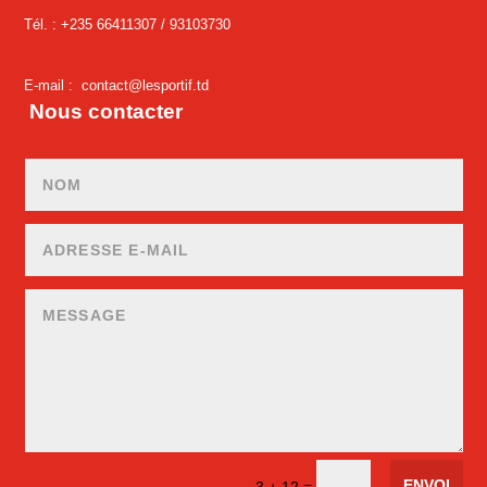
Tél. : +235 66411307 /
93103730
E-mail :
contact@lesportif.td
Nous contacter
ENVOI
=
3 + 12