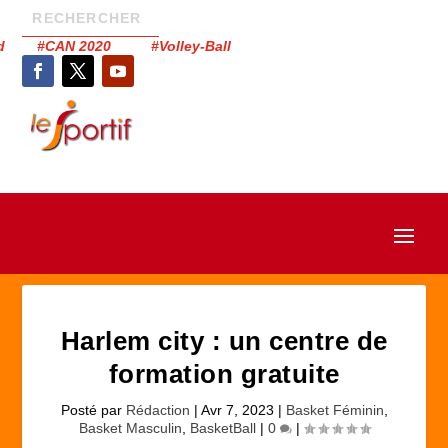
had #CAN 2020 #Volley-Ball
Harlem city : un centre de
formation gratuite
Posté par
Rédaction
|
Avr 7, 2023
|
Basket Féminin
,
Basket Masculin
,
BasketBall
|
0
|