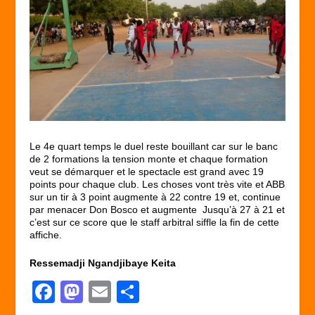
Le 4
e
quart temps le duel reste bouillant car sur le banc
de 2 formations la tension monte et chaque formation
veut se démarquer et le spectacle est grand avec 19
points pour chaque club. Les choses vont très vite et ABB
sur un tir à 3 point augmente à 22 contre 19 et, continue
par menacer Don Bosco et augmente Jusqu’à 27 à 21 et
c’est sur ce score que le staff arbitral siffle la fin de cette
affiche.
Ressemadji Ngandjibaye Keita
F
M
E
P
a
a
m
ar