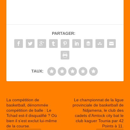
c
st
ail
ta
e
o
g
b
d
er
PARTAGER:
o
o
o
n
k
TAUX:
La compétition de
Le championnat de la ligue
basketball, dénommée
provinciale de basketball de
compétition de balle : Le
Ndjamena, le club des
Tchad est-il disqualifié ? Où
cadets d’Amtock city bat le
bien il s’est exclut lui-même
club kaguer Tounia par 42
de la course.
Points à 11.