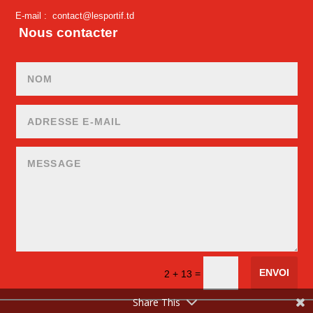
E-mail :
contact@lesportif.td
Nous contacter
ENVOI
=
2 + 13
Share This