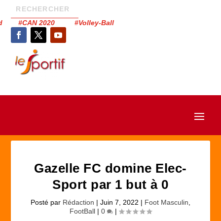
had #CAN 2020 #Volley-Ball
Gazelle FC domine Elec-
Sport par 1 but à 0
Posté par
Rédaction
|
Juin 7, 2022
|
Foot Masculin
,
FootBall
|
0
|