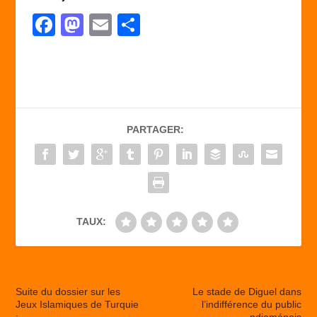
F
M
E
P
a
a
m
ar
c
st
ail
ta
e
o
g
b
d
er
PARTAGER:
o
o
o
n
k
TAUX:
Suite du dossier sur les
Le stade de Diguel dans
Jeux Islamiques de Turquie
l’indifférence du public
:
ndjaménois