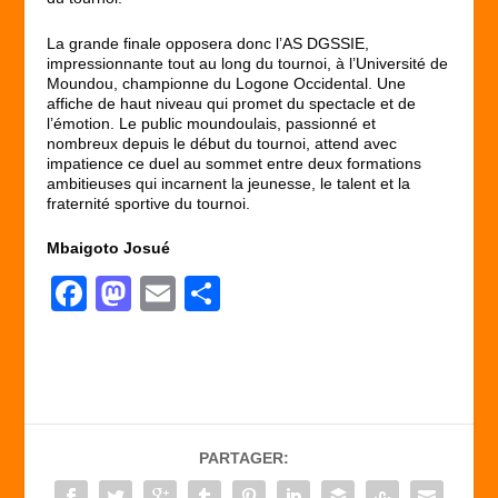
La grande finale opposera donc l’AS DGSSIE,
impressionnante tout au long du tournoi, à l’Université de
Moundou, championne du Logone Occidental. Une
affiche de haut niveau qui promet du spectacle et de
l’émotion. Le public moundoulais, passionné et
nombreux depuis le début du tournoi, attend avec
impatience ce duel au sommet entre deux formations
ambitieuses qui incarnent la jeunesse, le talent et la
fraternité sportive du tournoi.
Mbaigoto Josué
F
M
E
P
a
a
m
ar
c
st
ail
ta
e
o
g
b
d
er
PARTAGER:
o
o