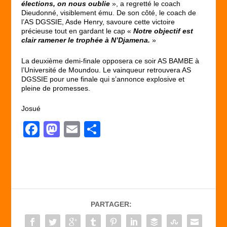
élections, on nous oublie
», a regretté le coach
Dieudonné, visiblement ému. De son côté, le coach de
l’AS DGSSIE, Asde Henry, savoure cette victoire
précieuse tout en gardant le cap «
Notre objectif est
clair ramener le trophée à N’Djamena.
»
La deuxième demi-finale opposera ce soir AS BAMBE à
l’Université de Moundou. Le vainqueur retrouvera AS
DGSSIE pour une finale qui s’annonce explosive et
pleine de promesses.
Josué
F
M
E
P
a
a
m
ar
c
st
ail
ta
e
o
g
b
d
er
PARTAGER:
o
o
o
n