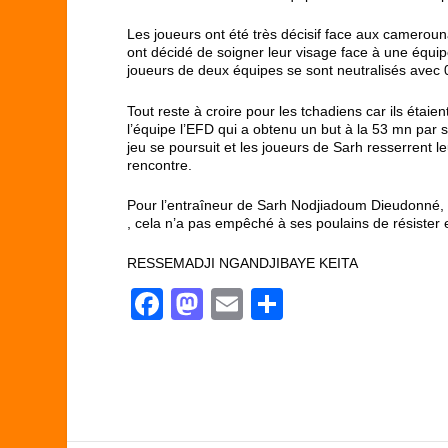
Les joueurs ont été très décisif face aux cameroun
ont décidé de soigner leur visage face à une équi
joueurs de deux équipes se sont neutralisés avec 0 
Tout reste à croire pour les tchadiens car ils étaie
l’équipe l’EFD qui a obtenu un but à la 53 mn pa
jeu se poursuit et les joueurs de Sarh resserrent l
rencontre.
Pour l’entraîneur de Sarh Nodjiadoum Dieudonné, 
, cela n’a pas empêché à ses poulains de résister e
RESSEMADJI NGANDJIBAYE KEITA
F
M
E
P
a
a
m
ar
c
st
ail
ta
e
o
g
b
d
er