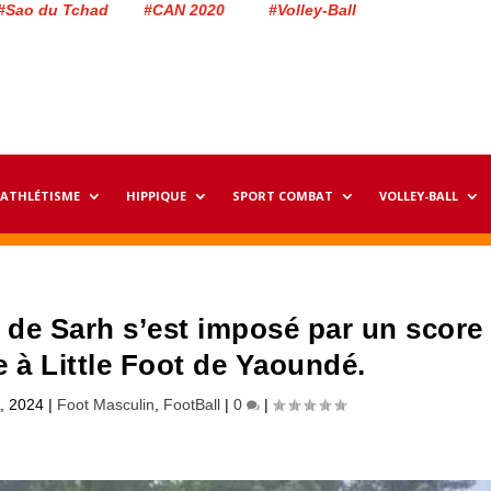
#Sao du Tchad #CAN 2020 #Volley-Ball
ATHLÉTISME
HIPPIQUE
SPORT COMBAT
VOLLEY-BALL
D de Sarh s’est imposé par un score
e à Little Foot de Yaoundé.
6, 2024
|
Foot Masculin
,
FootBall
|
0
|