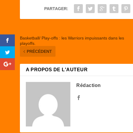
o
o
PARTAGER:
o
n
k
Basketball/ Play-offs : les Warriors impuissants dans les
playoffs.
PRÉCÉDENT
A PROPOS DE L'AUTEUR
Rédaction