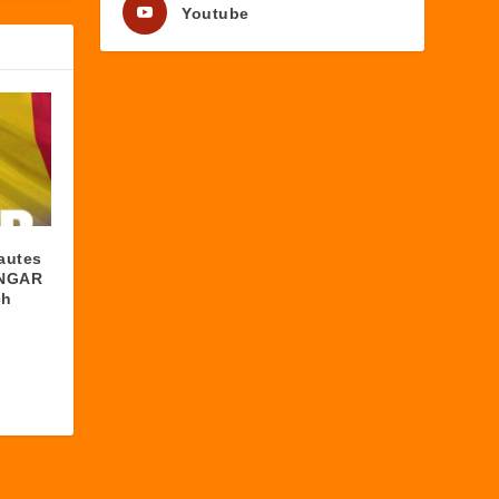
Youtube
nautes
 NGAR
ch