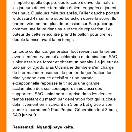
n’importe quelle équipe, dès le coup d’envoi du match,
les joueurs de cette formation étaient engagés et jouent
très haut. Quelques minutes après, l’ailier gauche portant
le dossard 47 sur une superbe action ouvre le score. Ils
partent vite mettant plus de pression sur Sao junior qui
commet une faute dans sa surface de réparation. Le
buteur de cette rencontre prend le ballon pour tirer et
double la mise avant la mi temps.
En toute confiance, génération foot revient sur le terrain
avec le même rythme d’accélération et domination. SAO
junior essaie de forcer et obtient un penalty. Le joueur de
Sao junior Djiddo alias Ousmane dembele s’en charge
de tirer malheureusement le portier de génération foot
Madjiyenane exaucé décisif sur une parade
exceptionnelle repousse le tir sous une grande
acclamation des ses coéquipiers mais aussi des
supporters. SAO junior sera surprise dans les deniers
temps restant du match par génération foot qui la cloue
définitivement en inscrivant un 3 ème but grâce à son
joueur le surnommé Paul Pogba. Génération foot 3 buts,
SAO junior 0.
Ressemadji Ngandjibaye keita.