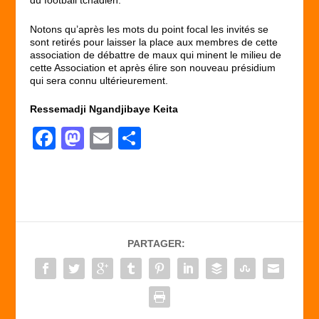
du football tchadien.
Notons qu’après les mots du point focal les invités se
sont retirés pour laisser la place aux membres de cette
association de débattre de maux qui minent le milieu de
cette Association et après élire son nouveau présidium
qui sera connu ultérieurement.
Ressemadji Ngandjibaye Keita
F
M
E
P
a
a
m
ar
c
st
ail
ta
e
o
g
b
d
er
PARTAGER:
o
o
o
n
k