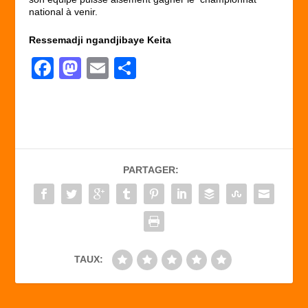
national à venir.
Ressemadji ngandjibaye Keita
F
M
E
P
a
a
m
ar
c
st
ail
ta
e
o
g
b
d
er
PARTAGER:
o
o
o
n
k
TAUX: