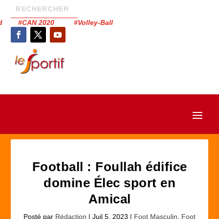
had #CAN 2020 #Volley-Ball
Football : Foullah édifice
domine Élec sport en
Amical
Posté par
Rédaction
|
Juil 5, 2023
|
Foot Masculin
,
Foot