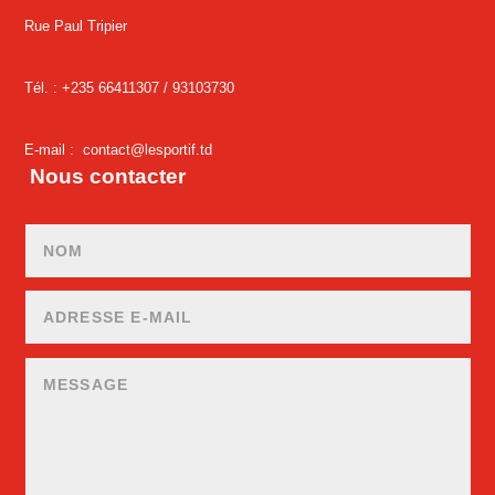
Rue Paul Tripier
Tél. : +235 66411307 /
93103730
E-mail :
contact@lesportif.td
Nous contacter