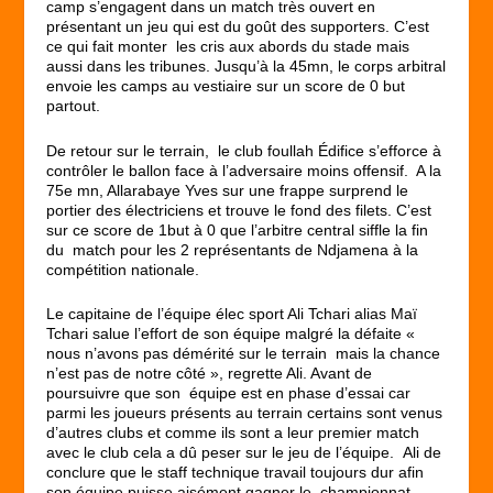
camp s’engagent dans un match très ouvert en
présentant un jeu qui est du goût des supporters. C’est
ce qui fait monter les cris aux abords du stade mais
aussi dans les tribunes. Jusqu’à la 45mn, le corps arbitral
envoie les camps au vestiaire sur un score de 0 but
partout.
De retour sur le terrain, le club foullah Édifice s’efforce à
contrôler le ballon face à l’adversaire moins offensif. A la
75e mn, Allarabaye Yves sur une frappe surprend le
portier des électriciens et trouve le fond des filets. C’est
sur ce score de 1but à 0 que l’arbitre central siffle la fin
du match pour les 2 représentants de Ndjamena à la
compétition nationale.
Le capitaine de l’équipe élec sport Ali Tchari alias Maï
Tchari salue l’effort de son équipe malgré la défaite «
nous n’avons pas démérité sur le terrain mais la chance
n’est pas de notre côté », regrette Ali. Avant de
poursuivre que son équipe est en phase d’essai car
parmi les joueurs présents au terrain certains sont venus
d’autres clubs et comme ils sont a leur premier match
avec le club cela a dû peser sur le jeu de l’équipe. Ali de
conclure que le staff technique travail toujours dur afin
son équipe puisse aisément gagner le championnat