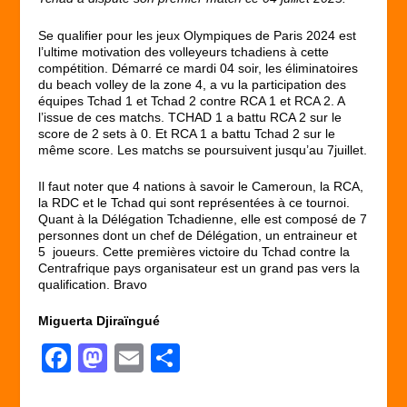
Se qualifier pour les jeux Olympiques de Paris 2024 est
l’ultime motivation des volleyeurs tchadiens à cette
compétition. Démarré ce mardi 04 soir, les éliminatoires
du beach volley de la zone 4, a vu la participation des
équipes Tchad 1 et Tchad 2 contre RCA 1 et RCA 2. A
l’issue de ces matchs. TCHAD 1 a battu RCA 2 sur le
score de 2 sets à 0. Et RCA 1 a battu Tchad 2 sur le
même score. Les matchs se poursuivent jusqu’au 7juillet.
Il faut noter que 4 nations à savoir le Cameroun, la RCA,
la RDC et le Tchad qui sont représentées à ce tournoi.
Quant à la Délégation Tchadienne, elle est composé de 7
personnes dont un chef de Délégation, un entraineur et
5 joueurs. Cette premières victoire du Tchad contre la
Centrafrique pays organisateur est un grand pas vers la
qualification. Bravo
Miguerta Djiraïngué
F
M
E
P
a
a
m
ar