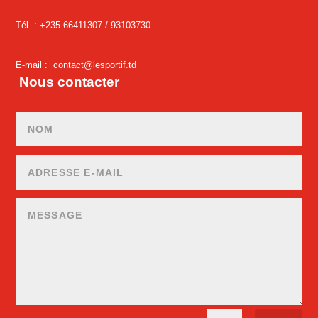
Tél. : +235 66411307 /
93103730
E-mail :
contact@lesportif.td
Nous contacter