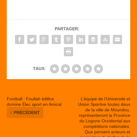
c
st
ail
ta
e
o
g
b
d
er
PARTAGER:
o
o
o
n
k
TAUX:
Football : Foullah édifice
L’équipe de l’Université et
domine Élec sport en Amical
Union Sportive toutes deux
de la ville de Moundou,
PRÉCÉDENT
représenteront la Province
du Logone Occidental aux
compétitions nationales.
Que pensent acteurs et