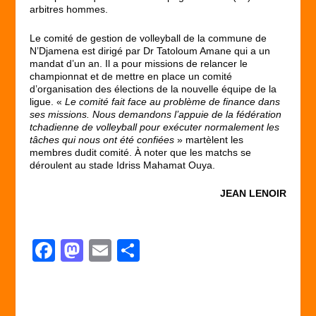
arbitres hommes.
Le comité de gestion de volleyball de la commune de
N’Djamena est dirigé par Dr Tatoloum Amane qui a un
mandat d’un an. Il a pour missions de relancer le
championnat et de mettre en place un comité
d’organisation des élections de la nouvelle équipe de la
ligue. «
Le comité fait face au problème de finance dans
ses missions. Nous demandons l’appuie de la fédération
tchadienne de volleyball pour exécuter normalement les
tâches qui nous ont été confiées
» martèlent les
membres dudit comité. À noter que les matchs se
déroulent au stade Idriss Mahamat Ouya.
JEAN LENOIR
F
M
E
P
a
a
m
ar
c
st
ail
ta