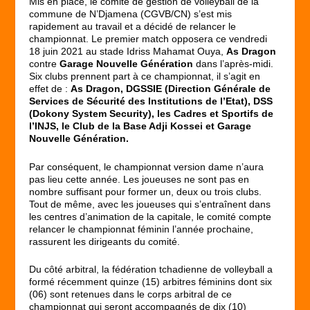
Mis en place, le comité de gestion de volleyball de la
commune de N’Djamena (CGVB/CN) s’est mis
rapidement au travail et a décidé de relancer le
championnat. Le premier match opposera ce vendredi
18 juin 2021 au stade Idriss Mahamat Ouya,
As Dragon
contre
Garage Nouvelle Génération
dans l’après-midi.
Six clubs prennent part à ce championnat, il s’agit en
effet de :
As Dragon, DGSSIE (Direction Générale de
Services de Sécurité des Institutions de l’Etat), DSS
(Dokony System Security), les Cadres et Sportifs de
l’INJS, le Club de la Base Adji Kossei et Garage
Nouvelle Génération.
Par conséquent, le championnat version dame n’aura
pas lieu cette année. Les joueuses ne sont pas en
nombre suffisant pour former un, deux ou trois clubs.
Tout de même, avec les joueuses qui s’entraînent dans
les centres d’animation de la capitale, le comité compte
relancer le championnat féminin l’année prochaine,
rassurent les dirigeants du comité.
Du côté arbitral, la fédération tchadienne de volleyball a
formé récemment quinze (15) arbitres féminins dont six
(06) sont retenues dans le corps arbitral de ce
championnat qui seront accompagnés de dix (10)