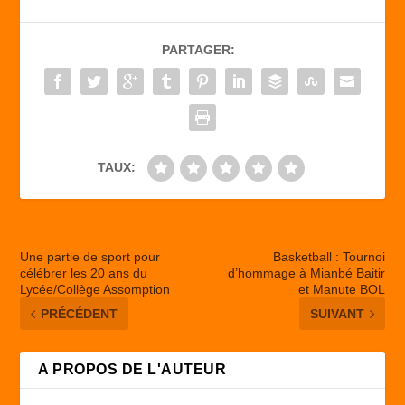
e
o
g
b
d
er
PARTAGER:
o
o
o
n
k
TAUX:
Une partie de sport pour
Basketball : Tournoi
célébrer les 20 ans du
d’hommage à Mianbé Baitir
Lycée/Collège Assomption
et Manute BOL
PRÉCÉDENT
SUIVANT
A PROPOS DE L'AUTEUR