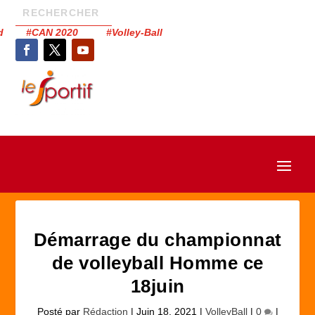
had #CAN 2020 #Volley-Ball
Démarrage du championnat
de volleyball Homme ce
18juin
Posté par
Rédaction
|
Juin 18, 2021
|
VolleyBall
|
0
|