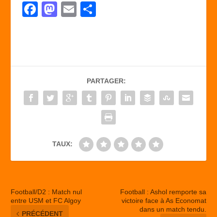
F
M
E
P
a
a
m
ar
c
st
ail
ta
e
o
g
b
d
er
PARTAGER:
o
o
o
n
k
TAUX:
Football/D2 : Match nul
Football : Ashol remporte sa
entre USM et FC Algoy
victoire face à As Economat
dans un match tendu.
PRÉCÉDENT