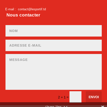
E-mail :
contact@lesportif.td
Nous contacter
ENVOI
=
2 + 1
Share This