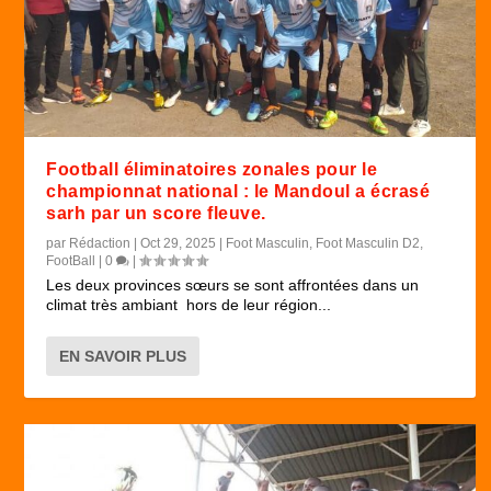
Football éliminatoires zonales pour le
championnat national : le Mandoul a écrasé
sarh par un score fleuve.
par
Rédaction
|
Oct 29, 2025
|
Foot Masculin
,
Foot Masculin D2
,
FootBall
|
0
|
Les deux provinces sœurs se sont affrontées dans un
climat très ambiant hors de leur région...
EN SAVOIR PLUS