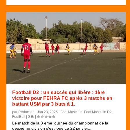
Football D2 : un succès qui libère : 1ère
victoire pour FEHRA FC après 3 matchs en
battant USM par 3 buts à 1.
par
Rédaction
|
Jan 23, 2025
|
Foot Masculin
,
Foot Masculin D2
,
FootBall
|
0
|
Le match de la 3 ème journée du championnat de la
deuxième division s’est joué ce 22 janvier...