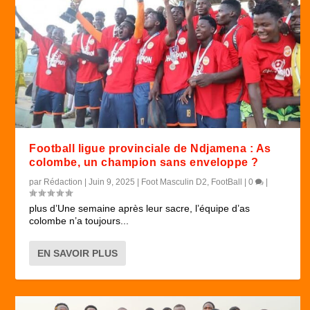
Football ligue provinciale de Ndjamena : As
colombe, un champion sans enveloppe ?
par
Rédaction
|
Juin 9, 2025
|
Foot Masculin D2
,
FootBall
|
0
|
plus d’Une semaine après leur sacre, l’équipe d’as
colombe n’a toujours...
EN SAVOIR PLUS