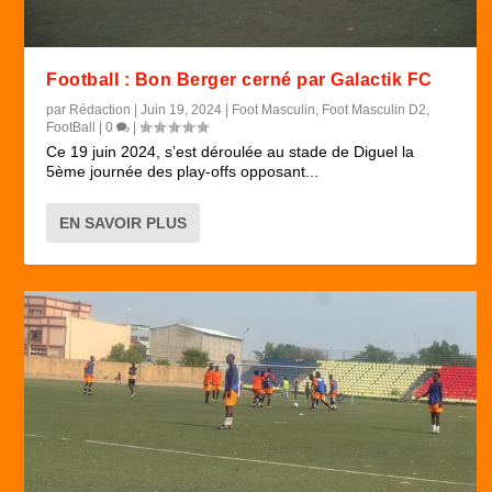
Football : Bon Berger cerné par Galactik FC
par
Rédaction
|
Juin 19, 2024
|
Foot Masculin
,
Foot Masculin D2
,
FootBall
|
0
|
Ce 19 juin 2024, s’est déroulée au stade de Diguel la
5ème journée des play-offs opposant...
EN SAVOIR PLUS