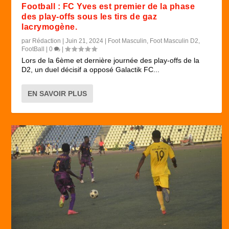
Football : FC Yves est premier de la phase
des play-offs sous les tirs de gaz
lacrymogène.
par
Rédaction
|
Juin 21, 2024
|
Foot Masculin
,
Foot Masculin D2
,
FootBall
|
0
|
Lors de la 6ème et dernière journée des play-offs de la
D2, un duel décisif a opposé Galactik FC...
EN SAVOIR PLUS