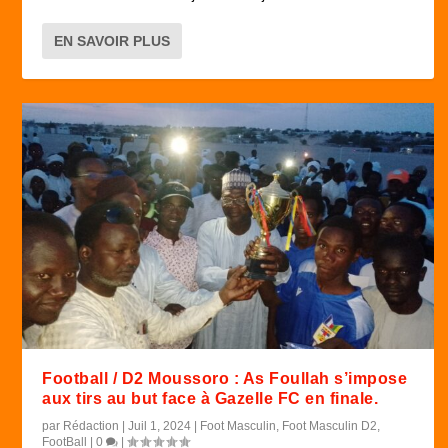
EN SAVOIR PLUS
Football / D2 Moussoro : As Foullah s’impose
aux tirs au but face à Gazelle FC en finale.
par
Rédaction
|
Juil 1, 2024
|
Foot Masculin
,
Foot Masculin D2
,
FootBall
|
0
|