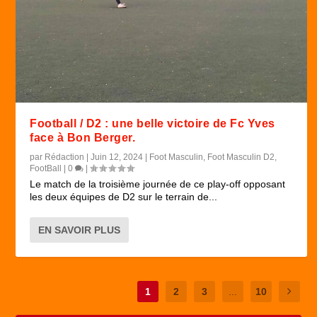
Football / D2 : une belle victoire de Fc Yves
face à Bon Berger.
par
Rédaction
|
Juin 12, 2024
|
Foot Masculin
,
Foot Masculin D2
,
FootBall
|
0
|
Le match de la troisième journée de ce play-off opposant
les deux équipes de D2 sur le terrain de...
EN SAVOIR PLUS
1
2
3
...
10