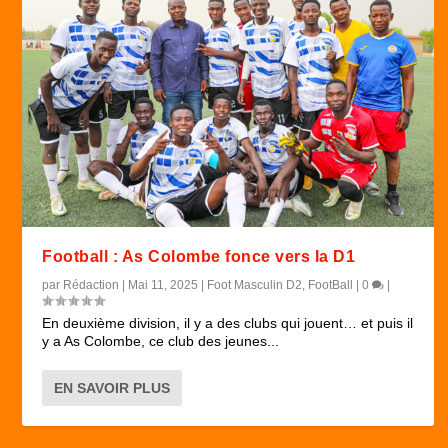
Football : As Colombe fonce vers la D1
par
Rédaction
|
Mai 11, 2025
|
Foot Masculin D2
,
FootBall
|
0
|
En deuxième division, il y a des clubs qui jouent… et puis il
y a As Colombe, ce club des jeunes...
EN SAVOIR PLUS