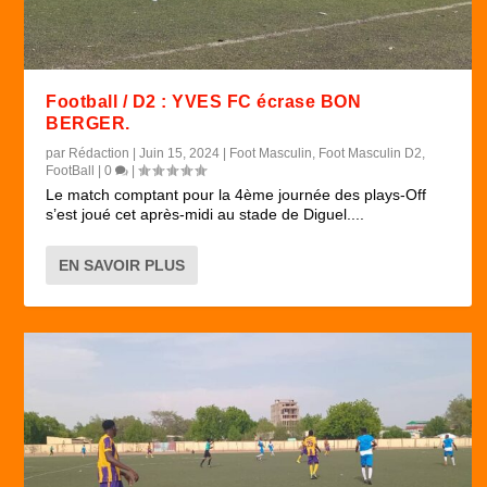
Football / D2 : YVES FC écrase BON
BERGER.
par
Rédaction
|
Juin 15, 2024
|
Foot Masculin
,
Foot Masculin D2
,
FootBall
|
0
|
Le match comptant pour la 4ème journée des plays-Off
s’est joué cet après-midi au stade de Diguel....
EN SAVOIR PLUS