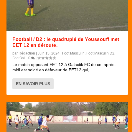
Football / D2 : le quadruplé de Youssouff met
EET 12 en déroute.
par
Rédaction
|
Juin 15, 2024
|
Foot Masculin
,
Foot Masculin D2
,
FootBall
|
0
|
Le match opposant EET 12 à Galactik FC de cet après-
midi est soldé en défaveur de EET12 qui,...
EN SAVOIR PLUS