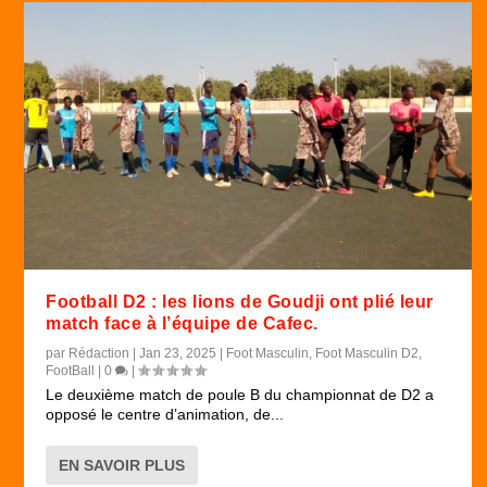
Football D2 : les lions de Goudji ont plié leur
match face à l’équipe de Cafec.
par
Rédaction
|
Jan 23, 2025
|
Foot Masculin
,
Foot Masculin D2
,
FootBall
|
0
|
Le deuxième match de poule B du championnat de D2 a
opposé le centre d’animation, de...
EN SAVOIR PLUS