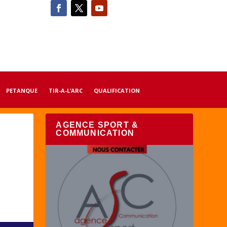
PETANQUE
TIR-A-L’ARC
QUALIFICATION
AGENCE SPORT &
COMMUNICATION