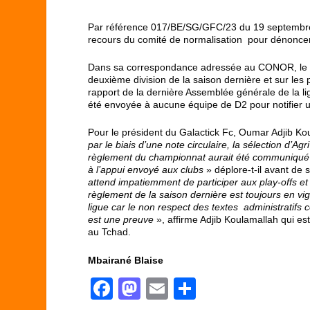
Par référence 017/BE/SG/GFC/23 du 19 septembre 
recours du comité de normalisation pour dénoncer 
Dans sa correspondance adressée au CONOR, le cl
deuxième division de la saison dernière et sur les 
rapport de la dernière Assemblée générale de la li
été envoyée à aucune équipe de D2 pour notifier
Pour le président du Galactick Fc, Oumar Adjib K
par le biais d’une note circulaire, la sélection d’A
règlement du championnat aurait été communiqué v
à l’appui envoyé aux clubs
» déplore-t-il avant de
attend impatiemment de participer aux play-offs et
règlement de la saison dernière est toujours en vig
ligue car le non respect des textes administratifs c
est une preuve
», affirme Adjib Koulamallah qui est
au Tchad.
Mbairané Blaise
F
M
E
P