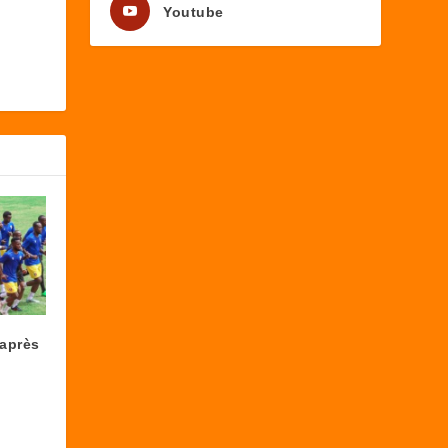
Youtube
’après