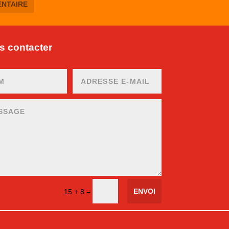
 contacter
ENVOI
=
15 + 8