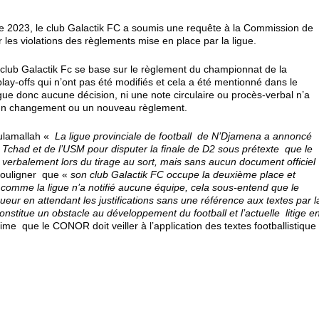
2023, le club Galactik FC a soumis une requête à la Commission de
les violations des règlements mise en place par la ligue.
ub Galactik Fc se base sur le règlement du championnat de la
play-offs qui n’ont pas été modifiés et cela a été mentionné dans le
gue donc aucune décision, ni une note circulaire ou procès-verbal n’a
 un changement ou un nouveau règlement.
oulamallah «
La ligue provinciale de football de N’Djamena a annoncé
gri Tchad et de l’USM pour disputer la finale de D2 sous prétexte que le
erbalement lors du tirage au sort, mais sans aucun document officiel
 souligner que «
son club Galactik FC occupe la deuxième place et
 comme la ligue n’a notifié aucune équipe, cela sous-entend que le
ueur en attendant les justifications sans une référence aux textes par l
onstitue un obstacle au développement du football et l’actuelle litige e
ime que le CONOR doit veiller à l’application des textes footballistique