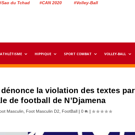
#Sao du Tchad #CAN 2020 #Volley-Ball
ATHLÉTISME
HIPPIQUE
SPORT COMBAT
VOLLEY-BALL
 dénonce la violation des textes par
ale de football de N’Djamena
oot Masculin
,
Foot Masculin D2
,
FootBall
|
0
|