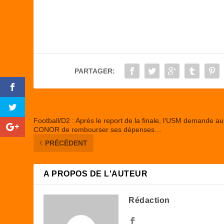
a
a
m
ar
c
st
ail
ta
e
o
g
b
d
er
o
o
PARTAGER:
o
n
k
Football/D2 : Après le report de la finale, l’USM demande au
CONOR de rembourser ses dépenses…
PRÉCÉDENT
A PROPOS DE L'AUTEUR
Rédaction