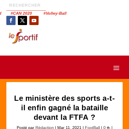
had #CAN 2020 #Volley-Ball
Le ministère des sports a-t-
il enfin gagné la bataille
devant la FTFA ?
Posté par
Rédaction
|
Mar 11, 2021
|
FootBall
|
0
|