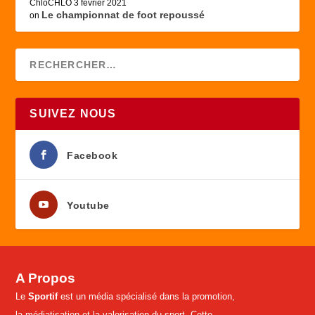
ChloCHLO
3 février 2021
Le championnat de foot repoussé
on
SUIVEZ NOUS
Facebook
Youtube
A Propos
Le
Sportif
est un média spécialisé dans la promotion,
la médiatisation et la valorisation du sport. Cette