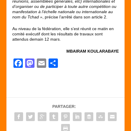
réunions, assemblées générales, etc) internationales et
d’organiser ou de participer à toute autre compétition ou
manifestation à l’échelle nationale ou internationale au
nom du Tchad »
, précise l’arrêté dans son article 2.
Au niveau de la fédération, elle s’est réunit ce matin en
comité exécutif dont les résultats de travaux sont
attendus demain 12 mars.
MBAIRAM KOULARABAYE
F
M
E
P
a
a
m
ar
c
st
ail
ta
e
o
g
b
d
er
PARTAGER:
o
o
o
n
k