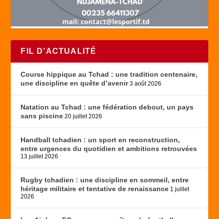
FIL D’ACTUALITÉ
Course hippique au Tchad : une tradition centenaire,
une discipline en quête d’avenir
3 août 2026
Natation au Tchad : une fédération debout, un pays
sans piscine
20 juillet 2026
Handball tchadien : un sport en reconstruction,
entre urgences du quotidien et ambitions retrouvées
13 juillet 2026
Rugby tchadien : une discipline en sommeil, entre
héritage militaire et tentative de renaissance
1 juillet
2026