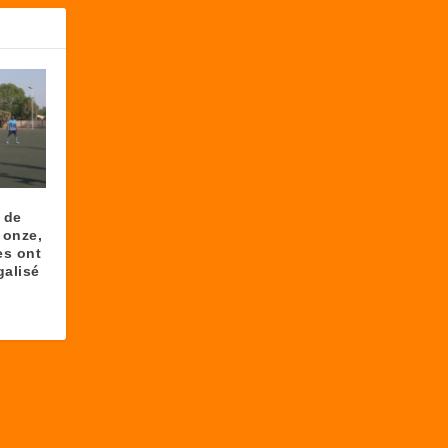
 de
 onze,
es ont
galisé