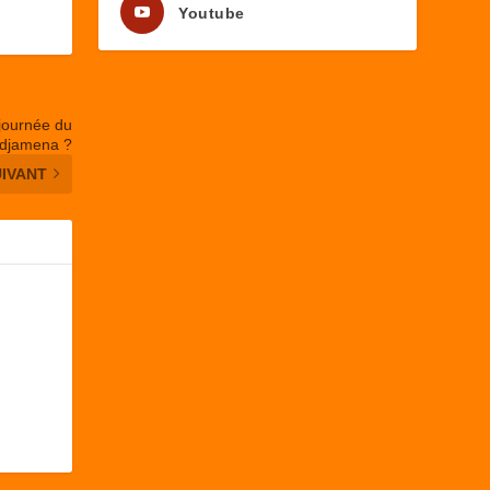
Youtube
 journée du
Ndjamena ?
UIVANT