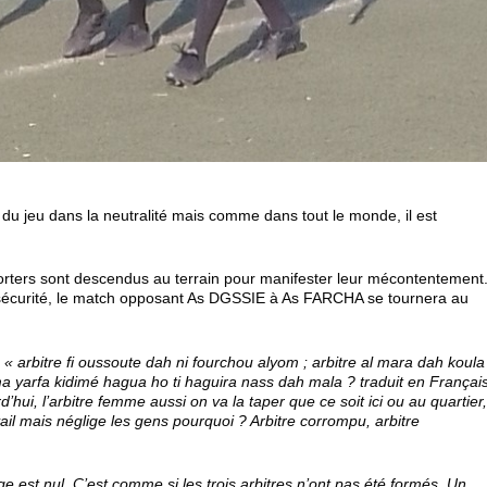
es du jeu dans la neutralité mais comme dans tout le monde, il est
orters sont descendus au terrain pour manifester leur mécontentement
 de sécurité, le match opposant As DGSSIE à As FARCHA se tournera au
:
« arbitre fi oussoute dah ni fourchou alyom ; arbitre al mara dah koula
 ma yarfa kidimé hagua ho ti haguira nass dah mala ? traduit en Françai
d’hui, l’arbitre femme aussi on va la taper que ce soit ici ou au quartier
il mais néglige les gens pourquoi ? Arbitre corrompu, arbitre
age est nul. C’est comme si les trois arbitres n’ont pas été formés. Un