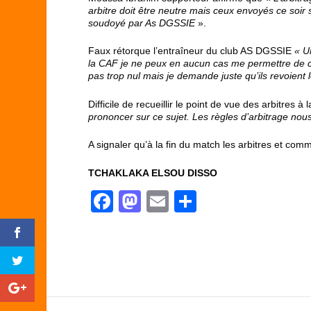
arbitre doit être neutre mais ceux envoyés ce soir 
soudoyé par As DGSSIE
».
Faux rétorque l’entraîneur du club AS DGSSIE
« U
la CAF je ne peux en aucun cas me permettre de cor
pas trop nul mais je demande juste qu’ils revoient l
Difficile de recueillir le point de vue des arbitres à 
prononcer sur ce sujet. Les règles d’arbitrage nous 
A signaler qu’à la fin du match les arbitres et comm
TCHAKLAKA ELSOU DISSO
F
M
E
P
a
a
m
ar
c
st
ail
ta
e
o
g
b
d
er