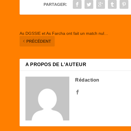
o
o
PARTAGER:
o
n
k
As DGSSIE et As Farcha ont fait un match nul…
PRÉCÉDENT
A PROPOS DE L'AUTEUR
Rédaction