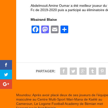
Abdelmouti Amine Oumar a été meilleur joueur du 
Fc de 2019-2020 puis a participé au éliminatoire 
Mbairané Blaise
F
M
E
P
a
a
m
ar
c
st
ail
ta
e
o
g
b
d
er
o
o
PARTAGER:
o
n
k
Moundou: Après avoir placé deux de ses joueurs de l’équip
masculine au Centre Multi-Sport Wari-Mana de Kaélé au
Cameroun, Le Logone Football Academy de Bémian met