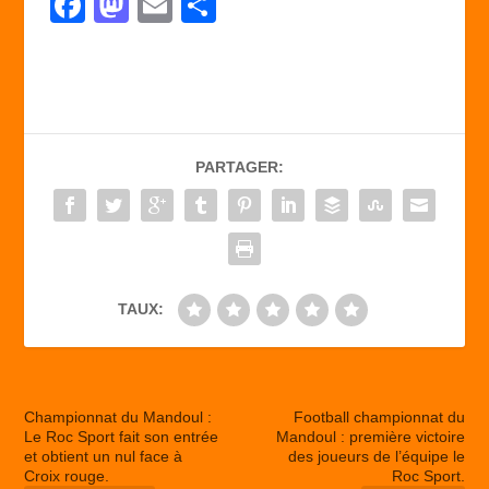
F
M
E
P
a
a
m
ar
c
st
ail
ta
e
o
g
b
d
er
PARTAGER:
o
o
o
n
k
TAUX:
Championnat du Mandoul :
Football championnat du
Le Roc Sport fait son entrée
Mandoul : première victoire
et obtient un nul face à
des joueurs de l’équipe le
Croix rouge.
Roc Sport.