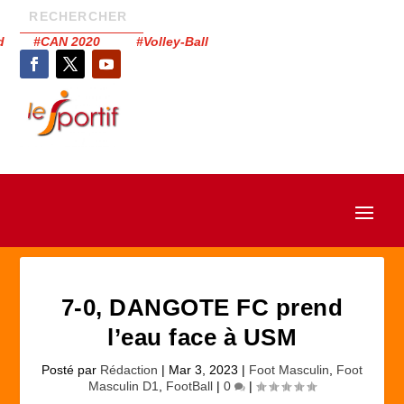
had #CAN 2020 #Volley-Ball
7-0, DANGOTE FC prend
l’eau face à USM
Posté par
Rédaction
|
Mar 3, 2023
|
Foot Masculin
,
Foot
Masculin D1
,
FootBall
|
0
|