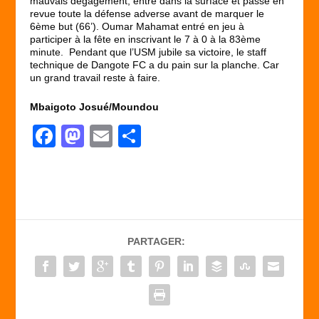
mauvais dégagement, entre dans la surface et passe en
revue toute la défense adverse avant de marquer le
6
ème
but (66’). Oumar Mahamat entré en jeu à
participer à la fête en inscrivant le 7 à 0 à la 83
ème
minute. Pendant que l’USM jubile sa victoire, le staff
technique de Dangote FC a du pain sur la planche. Car
un grand travail reste à faire.
Mbaigoto Josué/Moundou
F
M
E
P
a
a
m
ar
c
st
ail
ta
e
o
g
b
d
er
PARTAGER:
o
o
o
n
k