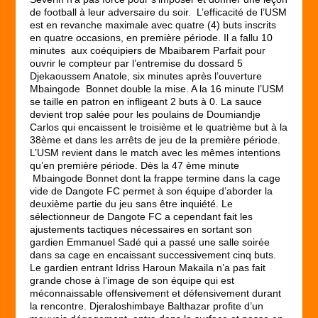
de football à leur adversaire du soir. L’efficacité de l’USM
est en revanche maximale avec quatre (4) buts inscrits
en quatre occasions, en première période. Il a fallu 10
minutes aux coéquipiers de Mbaibarem Parfait pour
ouvrir le compteur par l’entremise du dossard 5
Djekaoussem Anatole, six minutes après l’ouverture
Mbaingode Bonnet double la mise. A la 16 minute l’USM
se taille en patron en infligeant 2 buts à 0. La sauce
devient trop salée pour les poulains de Doumiandje
Carlos qui encaissent le troisième et le quatrième but à la
38
ème
et dans les arrêts de jeu de la première période.
L’USM revient dans le match avec les mêmes intentions
qu’en première période. Dès la 47
ème
minute
Mbaingode Bonnet dont la frappe termine dans la cage
vide de Dangote FC permet à son équipe d’aborder la
deuxième partie du jeu sans être inquiété. Le
sélectionneur de Dangote FC a cependant fait les
ajustements tactiques nécessaires en sortant son
gardien Emmanuel Sadé qui a passé une salle soirée
dans sa cage en encaissant successivement cinq buts.
Le gardien entrant Idriss Haroun Makaila n’a pas fait
grande chose à l’image de son équipe qui est
méconnaissable offensivement et défensivement durant
la rencontre. Djeraloshimbaye Balthazar profite d’un