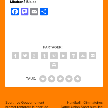
Mbairané Blaise
F
M
E
P
a
a
m
ar
c
st
ail
ta
e
o
g
b
d
er
PARTAGER:
o
o
o
n
k
TAUX:
Sport : Le Gouvernement
Handball : éliminatoires
promet renforcer le sport de
Dame Union Sport humiliée