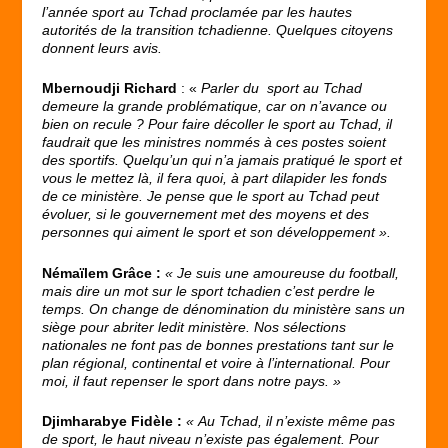
l’année sport au Tchad proclamée par les hautes
autorités de la transition tchadienne. Quelques citoyens
donnent leurs avis.
Mbernoudji Richard
: «
Parler du sport au Tchad
demeure la grande problématique, car on n’avance ou
bien on recule ? Pour faire décoller le sport au Tchad, il
faudrait que les ministres nommés à ces postes soient
des sportifs. Quelqu’un qui n’a jamais pratiqué le sport et
vous le mettez là, il fera quoi, à part dilapider les fonds
de ce ministère. Je pense que le sport au Tchad peut
évoluer, si le gouvernement met des moyens et des
personnes qui aiment le sport et son développement ».
Némaïlem Grâce :
« Je suis une amoureuse du football,
mais dire un mot sur le sport tchadien c’est perdre le
temps. On change de dénomination du ministère sans un
siège pour abriter ledit ministère. Nos sélections
nationales ne font pas de bonnes prestations tant sur le
plan régional, continental et voire à l’international. Pour
moi, il faut repenser le sport dans notre pays. »
Djimharabye Fidèle :
« Au Tchad, il n’existe même pas
de sport, le haut niveau n’existe pas également. Pour