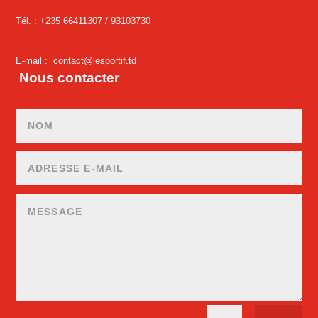
Tél. : +235 66411307 /
93103730
E-mail :
contact@lesportif.td
Nous contacter