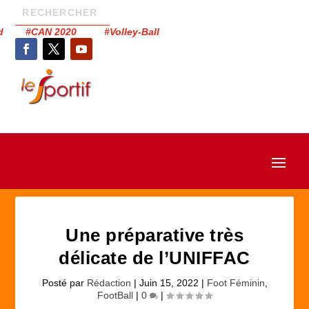
had #CAN 2020 #Volley-Ball
Une préparative très
délicate de l’UNIFFAC
Posté par
Rédaction
|
Juin 15, 2022
|
Foot Féminin
,
FootBall
|
0
|