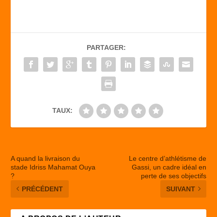
c
st
ail
ta
e
o
g
b
d
er
PARTAGER:
o
o
o
n
k
TAUX:
A quand la livraison du
Le centre d’athlétisme de
stade Idriss Mahamat Ouya
Gassi, un cadre idéal en
?
perte de ses objectifs
PRÉCÉDENT
SUIVANT