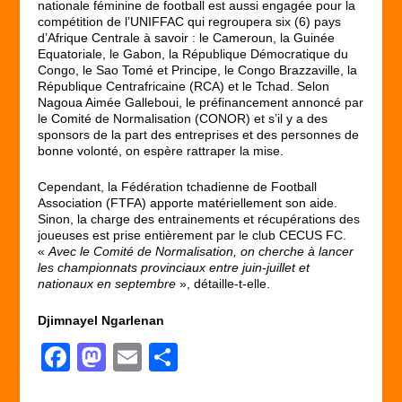
nationale féminine de football est aussi engagée pour la
compétition de l’UNIFFAC qui regroupera six (6) pays
d’Afrique Centrale à savoir : le Cameroun, la Guinée
Equatoriale, le Gabon, la République Démocratique du
Congo, le Sao Tomé et Principe, le Congo Brazzaville, la
République Centrafricaine (RCA) et le Tchad. Selon
Nagoua Aimée Galleboui, le préfinancement annoncé par
le Comité de Normalisation (CONOR) et s’il y a des
sponsors de la part des entreprises et des personnes de
bonne volonté, on espère rattraper la mise.
Cependant, la Fédération tchadienne de Football
Association (FTFA) apporte matériellement son aide.
Sinon, la charge des entrainements et récupérations des
joueuses est prise entièrement par le club CECUS FC.
«
Avec le Comité de Normalisation, on cherche à lancer
les championnats provinciaux entre juin-juillet et
nationaux en septembre
», détaille-t-elle.
Djimnayel Ngarlenan
F
M
E
P
a
a
m
ar