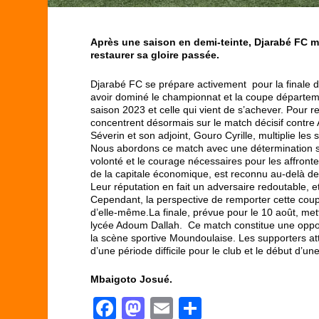
Après une saison en demi-teinte, Djarabé FC mi
restaurer sa gloire passée.
Djarabé FC se prépare activement pour la finale 
avoir dominé le championnat et la coupe départeme
saison 2023 et celle qui vient de s’achever. Pour rec
concentrent désormais sur le match décisif contre A
Séverin et son adjoint, Gouro Cyrille, multiplie les
Nous abordons ce match avec une détermination sa
volonté et le courage nécessaires pour les affront
de la capitale économique, est reconnu au-delà de
Leur réputation en fait un adversaire redoutable, et
Cependant, la perspective de remporter cette coup
d’elle-même.La finale, prévue pour le 10 août, met
lycée Adoum Dallah. Ce match constitue une opport
la scène sportive Moundoulaise. Les supporters att
d’une période difficile pour le club et le début d’u
Mbaigoto Josué.
F
M
E
P