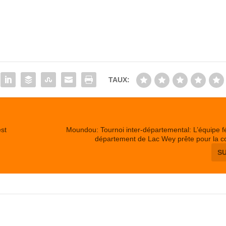
TAUX:
est
Moundou: Tournoi inter-départemental: L’équipe 
département de Lac Wey prête pour la co
S