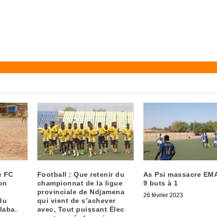
e FC
Football : Que retenir du
As Psi massacre EM
on
championnat de la ligue
9 buts à 1
provinciale de Ndjamena
26 février 2023
du
qui vient de s’achever
laba.
avec, Tout puissant Élec