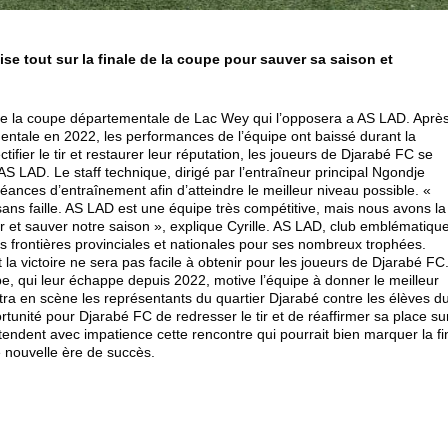
se tout sur la finale de la coupe pour sauver sa saison et
de la coupe départementale de Lac Wey qui l’opposera a AS LAD. Aprè
ntale en 2022, les performances de l’équipe ont baissé durant la
tifier le tir et restaurer leur réputation, les joueurs de Djarabé FC se
S LAD. Le staff technique, dirigé par l’entraîneur principal Ngondje
 séances d’entraînement afin d’atteindre le meilleur niveau possible. «
ns faille. AS LAD est une équipe très compétitive, mais nous avons la
er et sauver notre saison », explique Cyrille. AS LAD, club emblématiqu
s frontières provinciales et nationales pour ses nombreux trophées.
 la victoire ne sera pas facile à obtenir pour les joueurs de Djarabé FC
e, qui leur échappe depuis 2022, motive l’équipe à donner le meilleur
tra en scène les représentants du quartier Djarabé contre les élèves d
unité pour Djarabé FC de redresser le tir et de réaffirmer sa place su
endent avec impatience cette rencontre qui pourrait bien marquer la fi
ne nouvelle ère de succès.