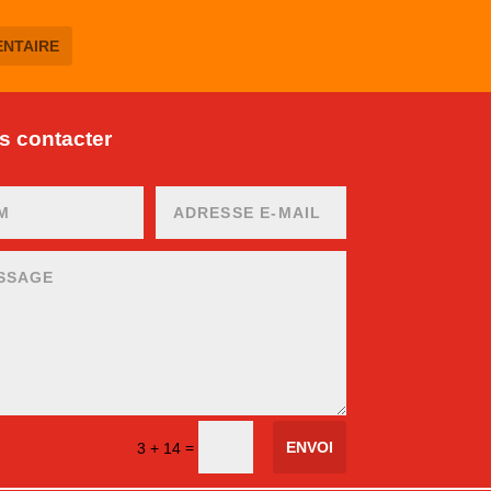
 contacter
ENVOI
=
3 + 14