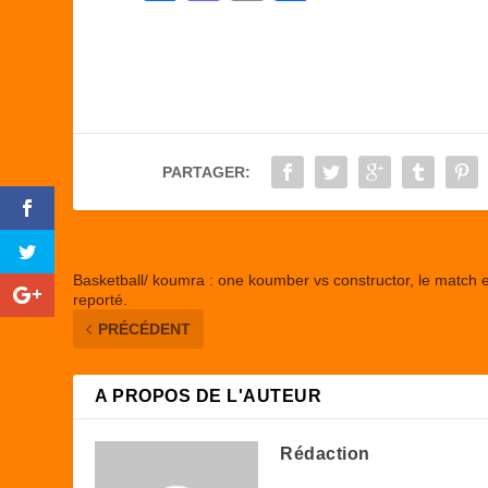
a
a
m
ar
c
st
ail
ta
e
o
g
b
d
er
o
o
PARTAGER:
o
n
k
Basketball/ koumra : one koumber vs constructor, le match 
reporté.
PRÉCÉDENT
A PROPOS DE L'AUTEUR
Rédaction