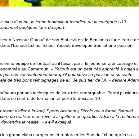
 plus d’un an, le jeune footballeur tchadien de la catégorie U13
oachs et quelques fans du sport.
coub Nassour Ouïgué de son Etat civil est le Benjamin d’une fratrie d
dans l’Ennedi-Est au Tchad, Yacoub développe très tôt une passion
enne équipe de football où il faisait parti, le jeune sera encouragé et
oot renommée au Cameroun.
« Yacoub est un petit très apprécié à ndjari e
à-bas par son consentement pour qu’il poursuive sa passion et se sente
déjà de très bons témoignages de lui. Je suis fier de lui. » déclare Adam
aîneurs par ses techniques de jeux très remarquable. Parmi plusieurs
in dans ce centre de formation et porte le dossard 10.
 avant d’aller à la kadji Sports Academy, l’école qui a formé Samuel
encore pu réaliser mon rêve. J’ai quitté mon quartier Ndjari à la recherch
eviendra la réalité. » a-t-il expliqué.
ns les grand clubs européens et renforcer les Sao du Tchad après sa