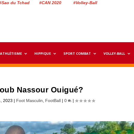
#Sao du Tchad #CAN 2020 #Volley-Ball
ATHLÉTISME
HIPPIQUE
SPORT COMBAT
VOLLEY-BALL
coub Nassour Ouigué?
, 2023
|
Foot Masculin
,
FootBall
|
0
|