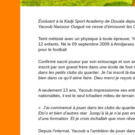
Évoluant
à la Kadji Sport Academy de Douala depuis
Yacoub Nassour Ouigué ne cesse d’émouvoir les C
Teint métissé avec un physique à toute épreuve, Ya
12 enfants. Né le 09 septembre 2009 à Amdjarass 
pour le football.
Confirmé sacré joueur par son entourage et son anci
inscrit par son grand frère dans une école de f
dans les petits clubs du quartier. Je l’ai inscrit l
bien dans ce qu’il aime faire. Dieu merci je reçois 
A seulement 13 ans, Yacoub impressionne ses entr
nationalités, il est le seul tchadien milieu de terra
« J’ai commencé à jouer dans les clubs du quartier
Eto’o et bien d’autres star. Jusqu’à là je n’ai pas 
d’une formation. Et je crois inchallah que mon rêve d
Depuis l’internat, Yacoub a l’ambition de jouer da