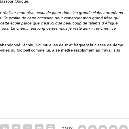
 Nassour Ouïgué.
r réaliser mon rêve, celui de jouer dans les grands clubs européens
. Je profite de cette occasion pour remercier mon grand frère qui
si cette école parce que c’est ici que beaucoup de talents d’Afrique
rs pas. Le chemin est long certes mais je reste zen » renchérit ce
 abandonné l’école, il cumule les deux et fréquent la classe de 4eme
onnés du football comme lui, à se mettre résolument au travail s’ils
TAUX: