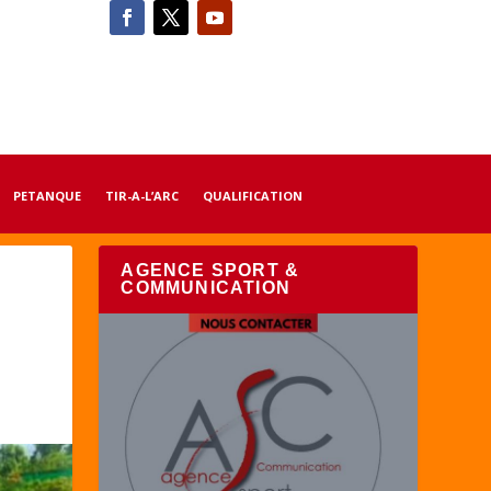
PETANQUE
TIR-A-L’ARC
QUALIFICATION
AGENCE SPORT &
COMMUNICATION