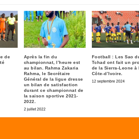
te de
Après la fin du
Football : Les Sao d
té
championnat, l’heure est
Tchad ont fait un pr
au bilan. Rahma Zakaria
de la Sierra-Leone à 
Rahma, le Secrétaire
Côte-d’Ivoire.
Général de la ligue dresse
12 septembre 2024
un bilan de satisfaction
durant ce championnat de
la saison sportive 2021-
2022.
2 juillet 2022