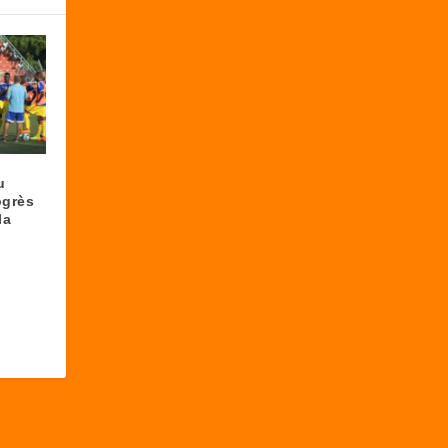
u
ogrès
la