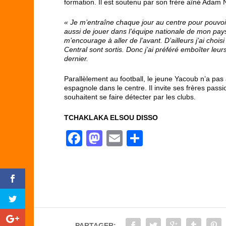
formation. Il est soutenu par son frère aîné Adam
« Je m’entraîne chaque jour au centre pour pouvoi
aussi de jouer dans l’équipe nationale de mon pays
m’encourage à aller de l’avant. D’ailleurs j’ai choi
Central sont sortis. Donc j’ai préféré emboîter leu
dernier.
Parallèlement au football, le jeune Yacoub n’a pas
espagnole dans le centre. Il invite ses frères passi
souhaitent se faire détecter par les clubs.
TCHAKLAKA ELSOU DISSO
F
M
E
P
a
a
m
ar
c
st
ail
ta
e
o
g
b
d
er
o
o
PARTAGER: