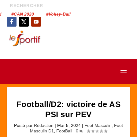
had #CAN 2020 #Volley-Ball
Football/D2: victoire de AS
PSI sur PEV
Posté par
Rédaction
|
Mar 5, 2024
|
Foot Masculin
,
Foot
Masculin D1
,
FootBall
|
0
|