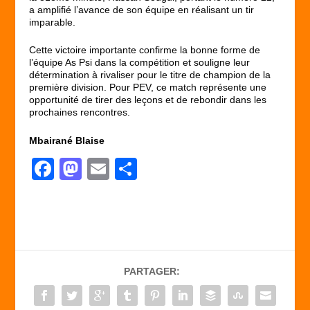
a amplifié l’avance de son équipe en réalisant un tir
imparable.
Cette victoire importante confirme la bonne forme de
l’équipe As Psi dans la compétition et souligne leur
détermination à rivaliser pour le titre de champion de la
première division. Pour PEV, ce match représente une
opportunité de tirer des leçons et de rebondir dans les
prochaines rencontres.
Mbairané Blaise
F
M
E
P
a
a
m
ar
c
st
ail
ta
e
o
g
b
d
er
PARTAGER:
o
o
o
n