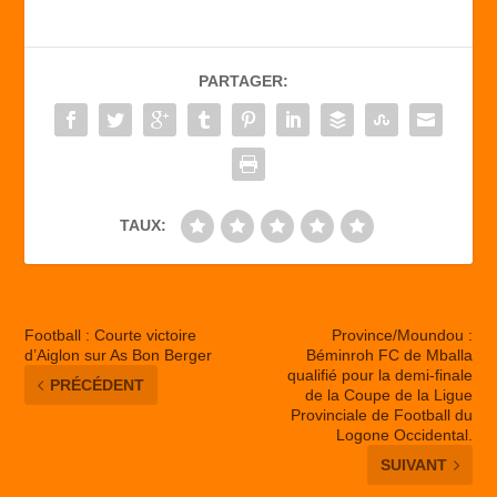
e
o
g
b
d
er
PARTAGER:
o
o
o
n
k
TAUX:
Football : Courte victoire
Province/Moundou :
d’Aiglon sur As Bon Berger
Béminroh FC de Mballa
qualifié pour la demi-finale
PRÉCÉDENT
de la Coupe de la Ligue
Provinciale de Football du
Logone Occidental.
SUIVANT