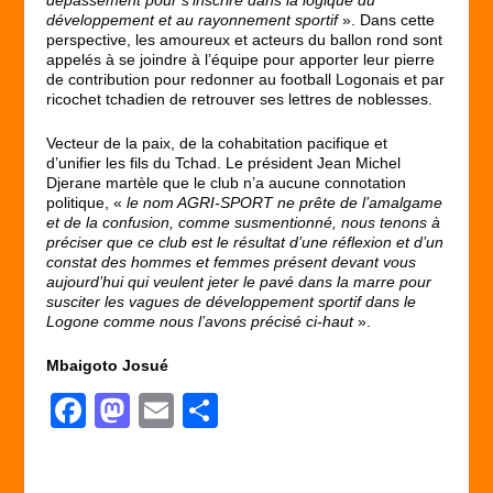
développement et au rayonnement sportif
». Dans cette
perspective, les amoureux et acteurs du ballon rond sont
appelés à se joindre à l’équipe pour apporter leur pierre
de contribution pour redonner au football Logonais et par
ricochet tchadien de retrouver ses lettres de noblesses.
Vecteur de la paix, de la cohabitation pacifique et
d’unifier les fils du Tchad. Le président Jean Michel
Djerane martèle que le club n’a aucune connotation
politique, «
le nom AGRI-SPORT ne prête de l’amalgame
et de la confusion, comme susmentionné, nous tenons à
préciser que ce club est le résultat d’une réflexion et d’un
constat des hommes et femmes présent devant vous
aujourd’hui qui veulent jeter le pavé dans la marre pour
susciter les vagues de développement sportif dans le
Logone comme nous l’avons précisé ci-haut
».
Mbaigoto Josué
F
M
E
P
a
a
m
ar
c
st
ail
ta