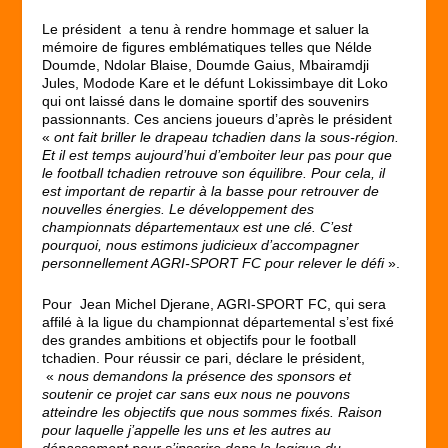
Le président a tenu à rendre hommage et saluer la
mémoire de figures emblématiques telles que Nélde
Doumde, Ndolar Blaise, Doumde Gaius, Mbairamdji
Jules, Modode Kare et le défunt Lokissimbaye dit Loko
qui ont laissé dans le domaine sportif des souvenirs
passionnants. Ces anciens joueurs d’après le président
«
ont fait briller le drapeau tchadien dans la sous-région.
Et il est temps aujourd’hui d’emboiter leur pas pour que
le football tchadien retrouve son équilibre. Pour cela, il
est important de repartir à la basse pour retrouver de
nouvelles énergies. Le développement des
championnats départementaux est une clé. C’est
pourquoi, nous estimons judicieux d’accompagner
personnellement AGRI-SPORT FC pour relever le défi
».
Pour Jean Michel Djerane, AGRI-SPORT FC, qui sera
affilé à la ligue du championnat départemental s’est fixé
des grandes ambitions et objectifs pour le football
tchadien. Pour réussir ce pari, déclare le président,
«
nous demandons la présence des sponsors et
soutenir ce projet car sans eux nous ne pouvons
atteindre les objectifs que nous sommes fixés. Raison
pour laquelle j’appelle les uns et les autres au
dépassement pour s’inscrire dans la logique du