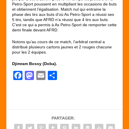
Petro-Sport poussent en multipliant les occasions de buts
et obtiennent l’égalisation. Match nul qui entraine la
phase des tirs aux buts d’où As Petro-Sport a réussi ses
5 tirs, tandis que AFRD n’a réussi que 4 tirs aux buts.
C’est ce qui a permis à As Petro-Sport de remporter cette
demi finale devant AFRD.
Notons qu’au cours de ce match, l’arbitral central a
distribué plusieurs cartons jaunes et 2 rouges chacune
pour les 2 équipes.
Djimram Bossy (Doba).
F
M
E
P
a
a
m
ar
c
st
ail
ta
e
o
g
b
d
er
PARTAGER:
o
o