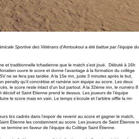
Amicale Sportive des Vétérans d’Amtoukoui a été battue par l’équipe d
 et traditionnelle tchadienne que le match s’est joué. Débuté à 16h
natien ouvre le score et donne l’avantage à la formation du collège
SV ne se fera pas tardée. A la 15
e
mn, juste 3 minutes après le but,
un penalty qu’il concrétise et ramène son équipe au score. Les deux
ès, le score reste intact d’un but partout. A la 32
ème
mn, le numéro 8
 décisif et Saint Etienne prend le dessus. Les joueurs de l’équipe
re le score mais en vain. Le temps s’écoule et l’arbitre siffle la mi-
ieurs tirs cadrés dans l’espoir de revenir au score et gagner le match,
 Saint Étienne les condamnent au score. Les joueurs de Saint Étienne n
se termine en faveur de l’équipe du Collège Saint Étienne.