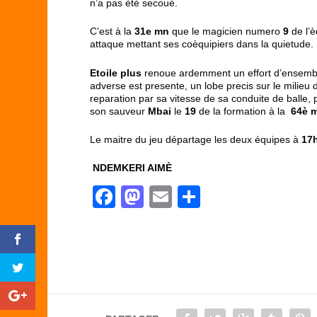
n’a pas èté secoué.
C’est à la
31
e
mn
que le magicien numero
9
de l’
attaque mettant ses coèquipiers dans la quietude.
Etoile plus
renoue ardemment un effort d’ensembl
adverse est presente, un lobe precis sur le milieu d
reparation par sa vitesse de sa conduite de balle
son sauveur
Mbai
le
19
de la formation à la
64è 
Le maitre du jeu départage les deux équipes à
17
NDEMKERI AIMÈ
F
M
E
P
a
a
m
ar
c
st
ail
ta
e
o
g
b
d
er
o
o