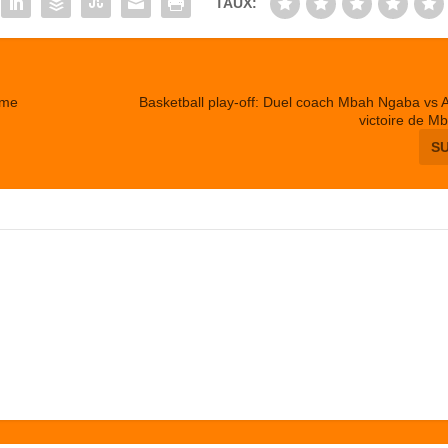
TAUX:
ème
Basketball play-off: Duel coach Mbah Ngaba vs A
victoire de M
S