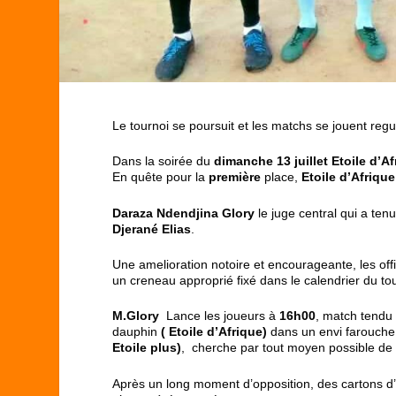
Le tournoi se poursuit et les matchs se jouent reg
Dans la soirée du
dimanche
13 juillet Etoile d’A
En quête pour la
première
place,
Etoile d’Afriqu
Daraza Ndendjina Glory
le juge central qui a ten
Djerané
Elias
.
Une amelioration notoire et encourageante, les off
un creneau approprié fixé dans le calendrier du tou
M.Glory
Lance les joueurs à
16h00
, match tendu
dauphin
( Etoile d’Afrique)
dans un envi farouche
Etoile plus)
,
cherche par tout moyen possible de s
Après un long moment d’opposition, des cartons d’a