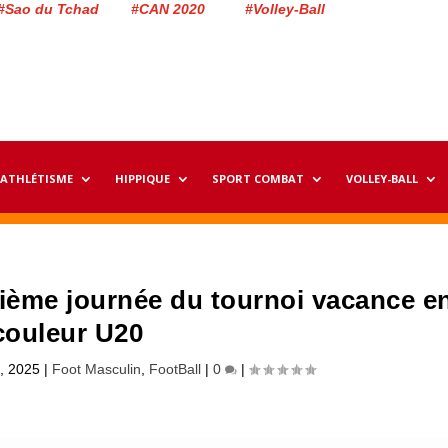
#Sao du Tchad #CAN 2020 #Volley-Ball
ATHLÉTISME
HIPPIQUE
SPORT COMBAT
VOLLEY-BALL
sième journée du tournoi vacance e
couleur U20
4, 2025
|
Foot Masculin
,
FootBall
|
0
|