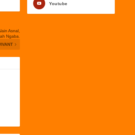
Youtube
lain Asnal,
bah Ngaba.
UIVANT