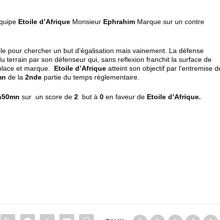
èquipe
Etoile d’Afrique
Monsieur
Ephrahim
Marque sur un contre
e pour chercher un but d’égalisation mais vainement. La défense
u terrain par son défenseur qui, sans reflexion franchit la surface de
, place et marque.
Etoile d’Afrique
atteint son objectif par l’entremise d
mn
de la
2
nde
partie du temps règlementaire.
h50mn
sur un score de
2
but à
0
en faveur de
Etoile d’Afrique.