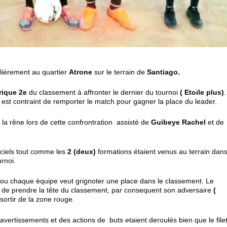
uliérement au quartier
Atrone
sur le terrain de
Santiago.
frique 2e
du classement à affronter le dernier du tournoi
( Etoile plus)
.
e
est contraint de remporter le match pour gagner la place du leader.
u la rêne lors de cette confrontration assisté de
Guibeye Rachel
et de
iciels tout comme les
2 (deux)
formations étaient venus au terrain dan
rnoi.
 ou chaque èquipe veut grignoter une place dans le classement. Le
 de prendre la tête du classement, par consequent son adversaire
(
ortir de la zone rouge.
vertissements et des actions de buts etaient deroulés bien que le file