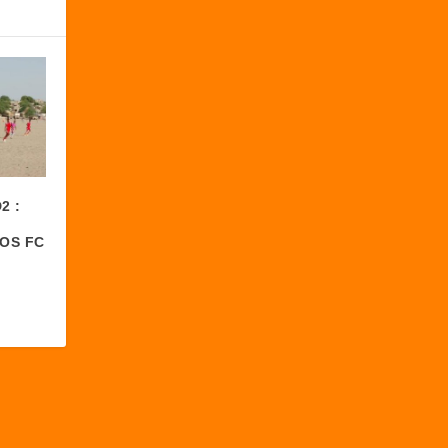
2 :
TOS FC