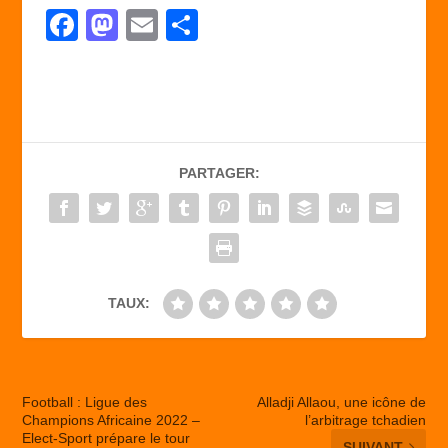
F
M
E
P
a
a
m
ar
c
st
ail
ta
e
o
g
b
d
er
PARTAGER:
o
o
o
n
k
TAUX:
Football : Ligue des
Alladji Allaou, une icône de
Champions Africaine 2022 –
l’arbitrage tchadien
Elect-Sport prépare le tour
SUIVANT