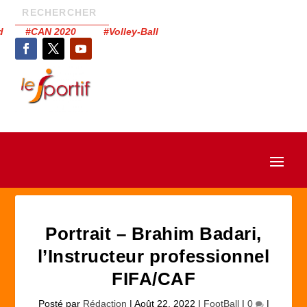
had #CAN 2020 #Volley-Ball
Portrait – Brahim Badari,
l’Instructeur professionnel
FIFA/CAF
Posté par
Rédaction
|
Août 22, 2022
|
FootBall
|
0
|