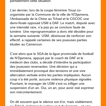
parfaitement cette situation.
L’an dernier, lors de la coupe féminine Youyi co-
organisée par la Commune de la ville de N’Djamena,
l’Ambassade de la Chine au Tchad et le CGCOC une
demi-finale opposait USM à DAF. Le match, disputé avec
une intensité rare, n’a pas pu se conclure faute de
lumière. Une reprogrammation a donc été décidée pour
la semaine suivante. USM, désireuse de renforcer son
effectif, a rappelé certaines de ses joueuses parties
étudier au Cameroun.
C’est alors que le SGA de la ligue provinciale de football
de N’Djamena, appuyé par le coach de DAF et le
médecin des clubs, a décidé d’interdire la participation
des joueuses revenantes. Une décision qui a
immédiatement provoqué des tensions et une vive
altercation verbale entre les parties impliquées. Aucun
coup n’a été porté, aucune violence physique signalée.
Pourtant, le manager de USM s’est vu infliger une
suspension d’un an. Oui, un an, pour avoir osé exprimer
son mécontentement.
On dit souvent que le silence est d’or, mais visiblement,
au Tchad, réclamer la justice vaut de l’argent… et une