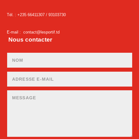
Tél. : +235 66411307 /
93103730
E-mail :
contact@lesportif.td
Nous contacter