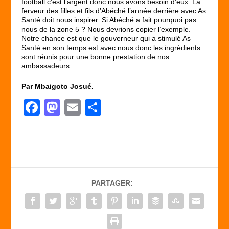
football c’est l’argent donc nous avons besoin d’eux. La
ferveur des filles et fils d’Abéché l’année derrière avec As
Santé doit nous inspirer. Si Abéché a fait pourquoi pas
nous de la zone 5 ? Nous devrions copier l’exemple.
Notre chance est que le gouverneur qui a stimulé As
Santé en son temps est avec nous donc les ingrédients
sont réunis pour une bonne prestation de nos
ambassadeurs.
Par Mbaigoto Josué.
F
M
E
P
a
a
m
ar
c
st
ail
ta
e
o
g
b
d
er
PARTAGER:
o
o
o
n
k