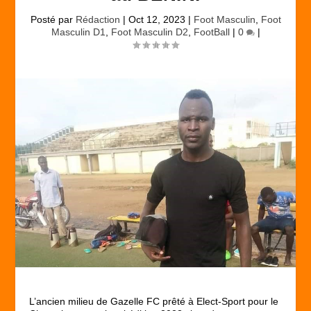
Posté par
Rédaction
|
Oct 12, 2023
|
Foot Masculin
,
Foot
Masculin D1
,
Foot Masculin D2
,
FootBall
|
0
|
L’ancien milieu de Gazelle FC prêté à Elect-Sport pour le