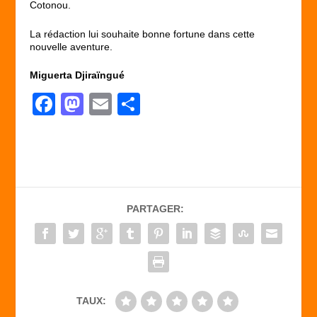
Cotonou.
La rédaction lui souhaite bonne fortune dans cette
nouvelle aventure.
Miguerta Djiraïngué
F
M
E
P
a
a
m
ar
c
st
ail
ta
e
o
g
b
d
er
PARTAGER:
o
o
o
n
k
TAUX: