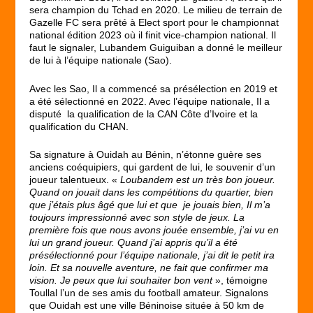
sera champion du Tchad en 2020. Le milieu de terrain de
Gazelle FC sera prêté à Elect sport pour le championnat
national édition 2023 où il finit vice-champion national. Il
faut le signaler, Lubandem Guiguiban a donné le meilleur
de lui à l’équipe nationale (Sao).
Avec les Sao, Il a commencé sa présélection en 2019 et
a été sélectionné en 2022. Avec l’équipe nationale, Il a
disputé la qualification de la CAN Côte d’Ivoire et la
qualification du CHAN.
Sa signature à Ouidah au Bénin, n’étonne guère ses
anciens coéquipiers, qui gardent de lui, le souvenir d’un
joueur talentueux. «
Loubandem est un très bon joueur.
Quand on jouait dans les compétitions du quartier, bien
que j’étais plus âgé que lui et que je jouais bien, Il m’a
toujours impressionné avec son style de jeux. La
première fois que nous avons jouée ensemble, j’ai vu en
lui un grand joueur. Quand j’ai appris qu’il a été
présélectionné pour l’équipe nationale, j’ai dit le petit ira
loin. Et sa nouvelle aventure, ne fait que confirmer ma
vision. Je peux que lui souhaiter bon vent
», témoigne
Toullal l’un de ses amis du football amateur. Signalons
que Ouidah est une ville Béninoise située à 50 km de