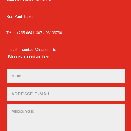
Avenue Charles de Gaulle
Rue Paul Tripier
Tél. : +235 66411307 /
93103730
E-mail :
contact@lesportif.td
Nous contacter