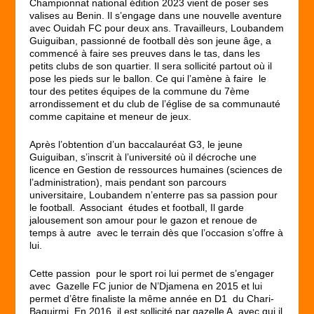
Championnat national édition 2023 vient de poser ses
valises au Benin. Il s’engage dans une nouvelle aventure
avec Ouidah FC pour deux ans. Travailleurs, Loubandem
Guiguiban, passionné de football dès son jeune âge, a
commencé à faire ses preuves dans le tas, dans les
petits clubs de son quartier. Il sera sollicité partout où il
pose les pieds sur le ballon. Ce qui l’amène à faire le
tour des petites équipes de la commune du 7ème
arrondissement et du club de l’église de sa communauté
comme capitaine et meneur de jeux.
Après l’obtention d’un baccalauréat G3, le jeune
Guiguiban, s’inscrit à l’université où il décroche une
licence en Gestion de ressources humaines (sciences de
l’administration), mais pendant son parcours
universitaire, Loubandem n’enterre pas sa passion pour
le football. Associant études et football, Il garde
jalousement son amour pour le gazon et renoue de
temps à autre avec le terrain dès que l’occasion s’offre à
lui.
Cette passion pour le sport roi lui permet de s’engager
avec Gazelle FC junior de N’Djamena en 2015 et lui
permet d’être finaliste la même année en D1 du Chari-
Baguirmi. En 2016, il est sollicité par gazelle A, avec qui il