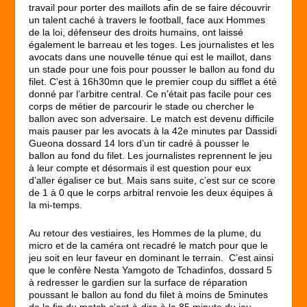
travail pour porter des maillots afin de se faire découvrir
un talent caché à travers le football, face aux Hommes
de la loi, défenseur des droits humains, ont laissé
également le barreau et les toges. Les journalistes et les
avocats dans une nouvelle ténue qui est le maillot, dans
un stade pour une fois pour pousser le ballon au fond du
filet. C’est à 16h30mn que le premier coup du sifflet a été
donné par l’arbitre central. Ce n’était pas facile pour ces
corps de métier de parcourir le stade ou chercher le
ballon avec son adversaire. Le match est devenu difficile
mais pauser par les avocats à la 42
e
minutes par Dassidi
Gueona dossard 14 lors d’un tir cadré à pousser le
ballon au fond du filet. Les journalistes reprennent le jeu
à leur compte et désormais il est question pour eux
d’aller égaliser ce but. Mais sans suite, c’est sur ce score
de 1 à 0 que le corps arbitral renvoie les deux équipes à
la mi-temps.
Au retour des vestiaires, les Hommes de la plume, du
micro et de la caméra ont recadré le match pour que le
jeu soit en leur faveur en dominant le terrain. C’est ainsi
que le confère Nesta Yamgoto de Tchadinfos, dossard 5
à redresser le gardien sur la surface de réparation
poussant le ballon au fond du filet à moins de 5minutes
de la fin du match c’est-à-dire à la 85 minute du jeu.