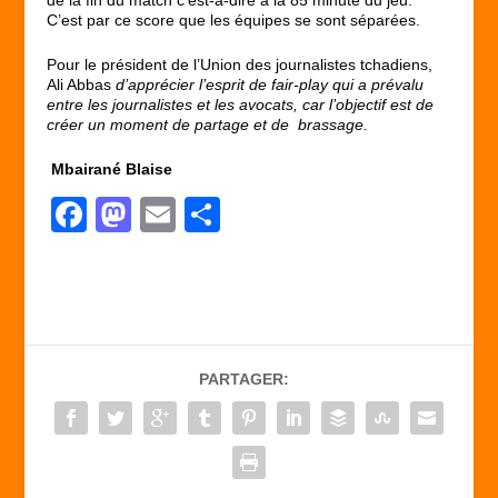
C’est par ce score que les équipes se sont séparées.
Pour le président de l’Union des journalistes tchadiens,
Ali Abbas
d’apprécier
l’esprit de fair-play qui a prévalu
entre les journalistes et les avocats, car l’objectif est de
créer un moment de partage et de brassage.
Mbairané Blaise
F
M
E
P
a
a
m
ar
c
st
ail
ta
e
o
g
b
d
er
PARTAGER:
o
o
o
n
k