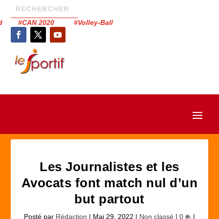
had #CAN 2020 #Volley-Ball
Les Journalistes et les
Avocats font match nul d’un
but partout
Posté par
Rédaction
|
Mai 29, 2022
|
Non classé
|
0
|