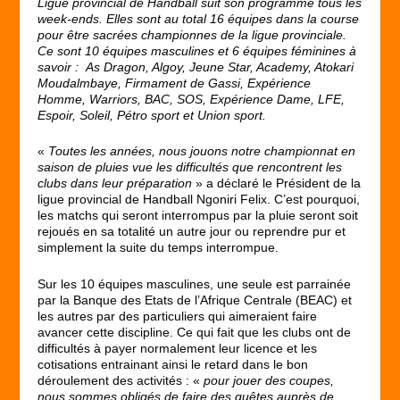
Ligue provincial de Handball suit son programme tous les
week-ends. Elles sont au total 16 équipes dans la course
pour être sacrées championnes de la ligue provinciale.
Ce sont 10 équipes masculines et 6 équipes féminines à
savoir : As Dragon, Algoy, Jeune Star, Academy, Atokari
Moudalmbaye, Firmament de Gassi, Expérience
Homme, Warriors, BAC, SOS, Expérience Dame, LFE,
Espoir, Soleil, Pétro sport et Union sport.
«
Toutes les années, nous jouons notre championnat en
saison de pluies vue les difficultés que rencontrent les
clubs dans leur préparation
» a déclaré le Président de la
ligue provincial de Handball Ngoniri Felix. C’est pourquoi,
les matchs qui seront interrompus par la pluie seront soit
rejoués en sa totalité un autre jour ou reprendre pur et
simplement la suite du temps interrompue.
Sur les 10 équipes masculines, une seule est parrainée
par la Banque des Etats de l’Afrique Centrale (BEAC) et
les autres par des particuliers qui aimeraient faire
avancer cette discipline. Ce qui fait que les clubs ont de
difficultés à payer normalement leur licence et les
cotisations entrainant ainsi le retard dans le bon
déroulement des activités : «
pour jouer des coupes,
nous sommes obligés de faire des quêtes auprès de