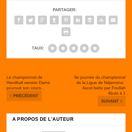
b
d
er
PARTAGER:
o
o
o
n
k
TAUX:
Le championnat de
9e journée du championnat
Handball version Dame
de la Ligue de Ndjamena :
poursuit son cours…
Ascot battu par Foullah
4buts à 1
PRÉCÉDENT
SUIVANT
A PROPOS DE L'AUTEUR