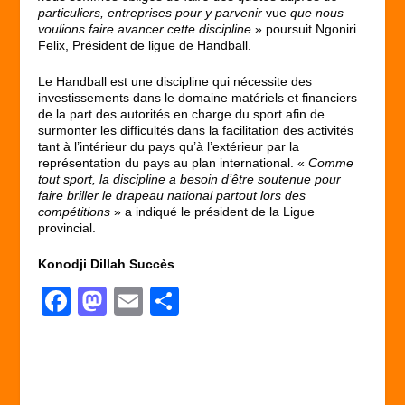
particuliers, entreprises pour y parvenir
vue
que nous
voulions faire avancer cette discipline
» poursuit Ngoniri
Felix, Président de ligue de Handball.
Le Handball est une discipline qui nécessite des
investissements dans le domaine matériels et financiers
de la part des autorités en charge du sport afin de
surmonter les difficultés dans la facilitation des activités
tant à l’intérieur du pays qu’à l’extérieur par la
représentation du pays au plan international. «
Comme
tout sport, la discipline a besoin d’être soutenue pour
faire briller le drapeau national partout lors des
compétitions
» a indiqué le président de la Ligue
provincial.
Konodji Dillah Succès
F
M
E
P
a
a
m
ar
c
st
ail
ta
e
o
g