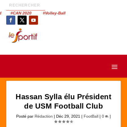
had #CAN 2020 #Volley-Ball
Hassan Sylla élu Président
de USM Football Club
Posté par
Rédaction
|
Déc 29, 2021
|
FootBall
|
0
|