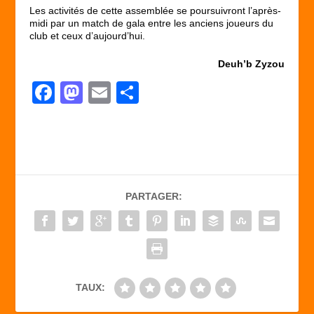
Les activités de cette assemblée se poursuivront l’après-
midi par un match de gala entre les anciens joueurs du
club et ceux d’aujourd’hui.
Deuh’b Zyzou
F
M
E
P
a
a
m
ar
c
st
ail
ta
e
o
g
b
d
er
PARTAGER:
o
o
o
n
k
TAUX: