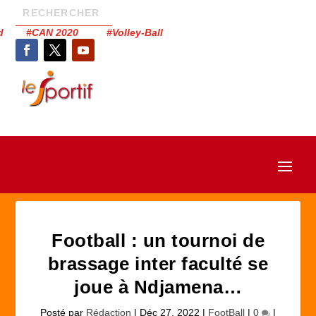
had #CAN 2020 #Volley-Ball
Football : un tournoi de
brassage inter faculté se
joue à Ndjamena…
Posté par
Rédaction
|
Déc 27, 2022
|
FootBall
|
0
|