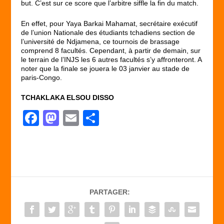
but. C’est sur ce score que l’arbitre siffle la fin du match.
En effet, pour Yaya Barkai Mahamat, secrétaire exécutif
de l’union Nationale des étudiants tchadiens section de
l’université de Ndjamena, ce tournois de brassage
comprend 8 facultés. Cependant, à partir de demain, sur
le terrain de l’INJS les 6 autres facultés s’y affronteront. A
noter que la finale se jouera le 03 janvier au stade de
paris-Congo.
TCHAKLAKA ELSOU DISSO
F
M
E
P
a
a
m
ar
c
st
ail
ta
e
o
g
b
d
er
PARTAGER:
o
o
o
n