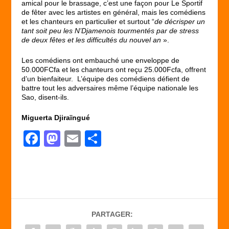
amical pour le brassage, c’est une façon pour Le Sportif
de fêter avec les artistes en général, mais les comédiens
et les chanteurs en particulier et surtout “
de
décrisper un
tant soit peu les N’Djamenois tourmentés par de stress
de deux fêtes et les difficultés du nouvel an
».
Les comédiens ont embauché une enveloppe de
50.000FCfa et les chanteurs ont reçu 25.000Fcfa, offrent
d’un bienfaiteur. L’équipe des comédiens défient de
battre tout les adversaires même l’équipe nationale les
Sao, disent-ils.
Miguerta Djiraïngué
F
M
E
P
a
a
m
ar
c
st
ail
ta
e
o
g
b
d
er
PARTAGER:
o
o