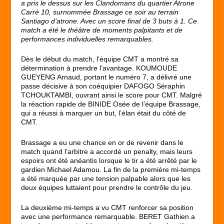
a pris le dessus sur les Clandomans du quartier Atrone
Carré 10, surnommée Brassage ce soir au terrain
Santiago d’atrone. Avec un score final de 3 buts à 1. Ce
match a été le théâtre de moments palpitants et de
performances individuelles remarquables.
Dès le début du match, l’équipe CMT a montré sa
détermination à prendre l’avantage. KOUMOUDE
GUEYENG Arnaud, portant le numéro 7, a délivré une
passe décisive à son coéquipier DAFOGO Séraphin
TCHOUKTAMBI, ouvrant ainsi le score pour CMT. Malgré
la réaction rapide de BINIDE Osée de l’équipe Brassage,
qui a réussi à marquer un but, l’élan était du côté de
CMT.
Brassage a eu une chance en or de revenir dans le
match quand l’arbitre a accordé un penalty, mais leurs
espoirs ont été anéantis lorsque le tir a été arrêté par le
gardien Michael Adamou. La fin de la première mi-temps
a été marquée par une tension palpable alors que les
deux équipes luttaient pour prendre le contrôle du jeu.
La deuxième mi-temps a vu CMT renforcer sa position
avec une performance remarquable. BERET Gathien a