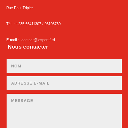
Rue Paul Tripier
Tél. : +235 66411307 /
93103730
E-mail :
contact@lesportif.td
Nous contacter