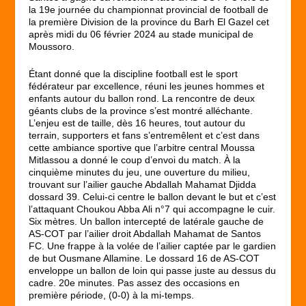
la 19e journée du championnat provincial de football de
la première Division de la province du Barh El Gazel cet
après midi du 06 février 2024 au stade municipal de
Moussoro.
Étant donné que la discipline football est le sport
fédérateur par excellence, réuni les jeunes hommes et
enfants autour du ballon rond. La rencontre de deux
géants clubs de la province s’est montré alléchante.
L’enjeu est de taille, dès 16 heures, tout autour du
terrain, supporters et fans s’entremêlent et c’est dans
cette ambiance sportive que l’arbitre central Moussa
Mitlassou a donné le coup d’envoi du match. À la
cinquième minutes du jeu, une ouverture du milieu,
trouvant sur l’ailier gauche Abdallah Mahamat Djidda
dossard 39. Celui-ci centre le ballon devant le but et c’est
l’attaquant Choukou Abba Ali n°7 qui accompagne le cuir.
Six mètres. Un ballon intercepté de latérale gauche de
AS-COT par l’ailier droit Abdallah Mahamat de Santos
FC. Une frappe à la volée de l’ailier captée par le gardien
de but Ousmane Allamine. Le dossard 16 de AS-COT
enveloppe un ballon de loin qui passe juste au dessus du
cadre. 20e minutes. Pas assez des occasions en
première période, (0-0) à la mi-temps.