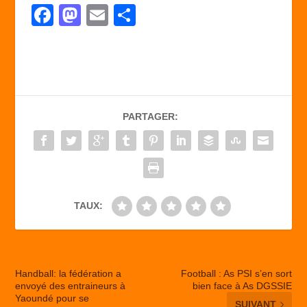
F
M
E
P
a
a
m
ar
c
st
ail
ta
e
o
g
b
d
er
PARTAGER:
o
o
o
n
k
TAUX:
Handball: la fédération a
Football : As PSI s’en sort
envoyé des entraineurs à
bien face à As DGSSIE
Yaoundé pour se
SUIVANT