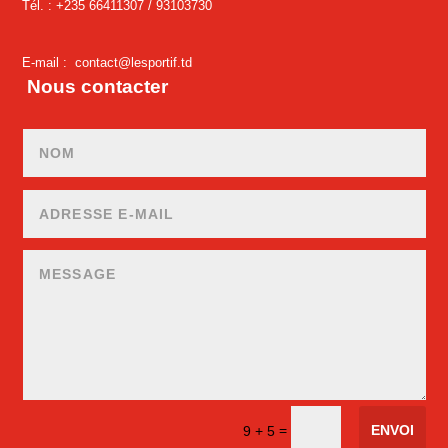
Tél. : +235 66411307 /
93103730
E-mail :
contact@lesportif.td
Nous contacter
ENVOI
=
9 + 5