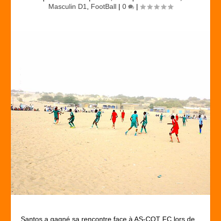
Masculin D1
,
FootBall
|
0
|
Santos a gagné sa rencontre face à AS-COT FC lors de