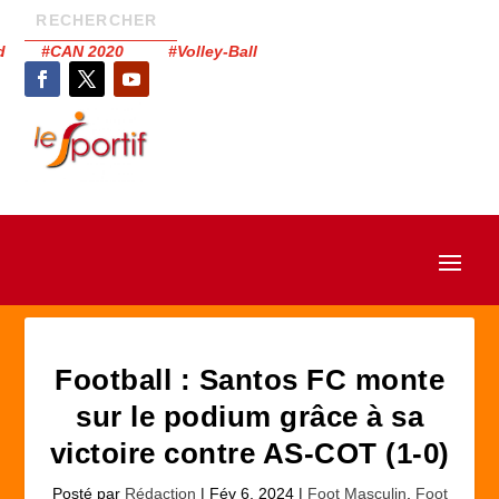
had #CAN 2020 #Volley-Ball
Football : Santos FC monte
sur le podium grâce à sa
victoire contre AS-COT (1-0)
Posté par
Rédaction
|
Fév 6, 2024
|
Foot Masculin
,
Foot