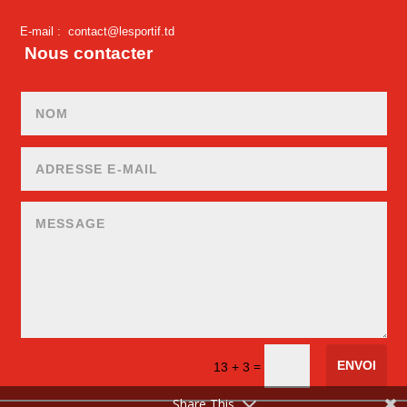
E-mail :
contact@lesportif.td
Nous contacter
ENVOI
=
13 + 3
Share This