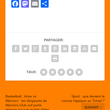
F
M
E
P
a
a
m
ar
c
st
ail
ta
e
o
g
b
d
er
PARTAGER:
o
o
o
n
k
TAUX:
Basketball : Arise vs
Sport : que devient la
Warriors : les dirigeants de
course hippique au Tchad ?
Warriors Club ont porté
SUIVANT
réserve pour le match d’hier.