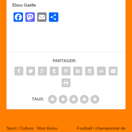
Elsou Gaëlle
F
M
E
P
a
a
m
ar
c
st
ail
ta
e
o
g
b
d
er
PARTAGER:
o
o
o
n
k
TAUX:
Sport / Culture : Miss Kelou
Football / championnat de