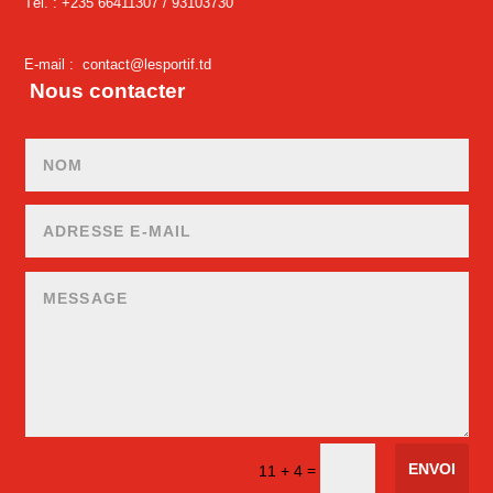
Tél. : +235 66411307 /
93103730
E-mail :
contact@lesportif.td
Nous contacter
ENVOI
=
11 + 4