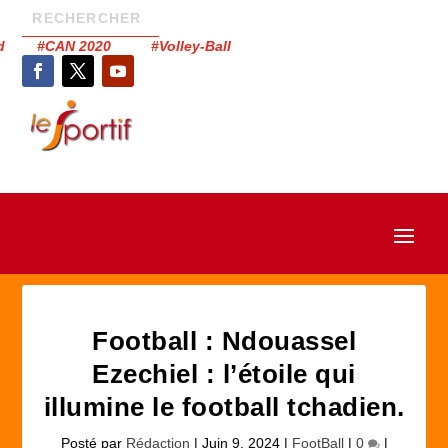
had #CAN 2020 #Volley-Ball
Football : Ndouassel
Ezechiel : l’étoile qui
illumine le football tchadien.
Posté par
Rédaction
|
Juin 9, 2024
|
FootBall
|
0
|