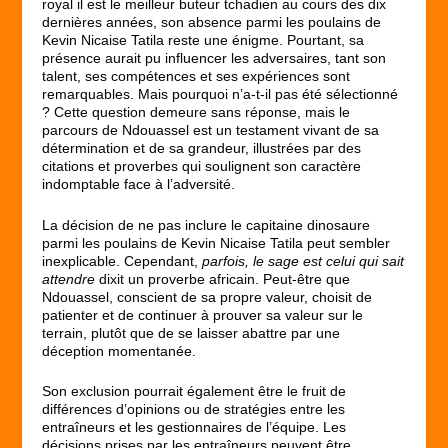
royal il est le meilleur buteur tchadien au cours des dix
dernières années, son absence parmi les poulains de
Kevin Nicaise Tatila reste une énigme. Pourtant, sa
présence aurait pu influencer les adversaires, tant son
talent, ses compétences et ses expériences sont
remarquables. Mais pourquoi n’a-t-il pas été sélectionné
? Cette question demeure sans réponse, mais le
parcours de Ndouassel est un testament vivant de sa
détermination et de sa grandeur, illustrées par des
citations et proverbes qui soulignent son caractère
indomptable face à l’adversité.
La décision de ne pas inclure le capitaine dinosaure
parmi les poulains de Kevin Nicaise Tatila peut sembler
inexplicable. Cependant,
parfois, le sage est celui qui sait
attendre
dixit un proverbe africain. Peut-être que
Ndouassel, conscient de sa propre valeur, choisit de
patienter et de continuer à prouver sa valeur sur le
terrain, plutôt que de se laisser abattre par une
déception momentanée.
Son exclusion pourrait également être le fruit de
différences d’opinions ou de stratégies entre les
entraîneurs et les gestionnaires de l’équipe. Les
décisions prises par les entraîneurs peuvent être