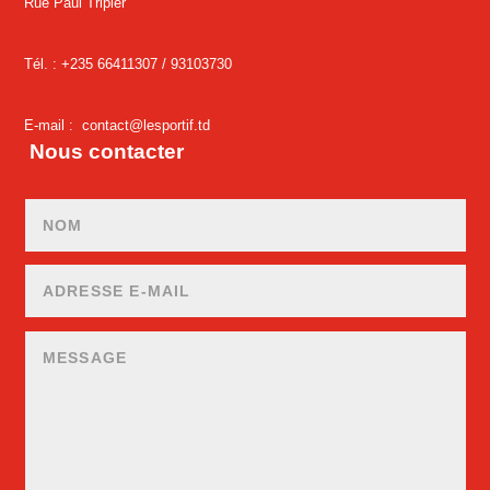
Rue Paul Tripier
Tél. : +235 66411307 /
93103730
E-mail :
contact@lesportif.td
Nous contacter