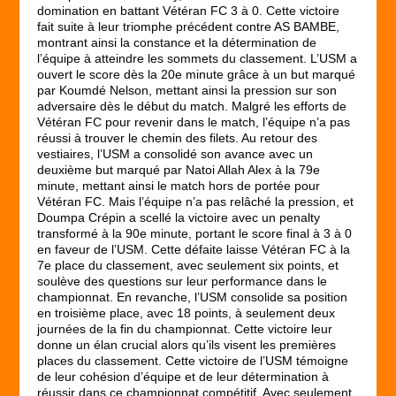
domination en battant Vétéran FC 3 à 0. Cette victoire
fait suite à leur triomphe précédent contre AS BAMBE,
montrant ainsi la constance et la détermination de
l’équipe à atteindre les sommets du classement. L’USM a
ouvert le score dès la 20e minute grâce à un but marqué
par Koumdé Nelson, mettant ainsi la pression sur son
adversaire dès le début du match. Malgré les efforts de
Vétéran FC pour revenir dans le match, l’équipe n’a pas
réussi à trouver le chemin des filets. Au retour des
vestiaires, l’USM a consolidé son avance avec un
deuxième but marqué par Natoi Allah Alex à la 79e
minute, mettant ainsi le match hors de portée pour
Vétéran FC. Mais l’équipe n’a pas relâché la pression, et
Doumpa Crépin a scellé la victoire avec un penalty
transformé à la 90e minute, portant le score final à 3 à 0
en faveur de l’USM. Cette défaite laisse Vétéran FC à la
7e place du classement, avec seulement six points, et
soulève des questions sur leur performance dans le
championnat. En revanche, l’USM consolide sa position
en troisième place, avec 18 points, à seulement deux
journées de la fin du championnat. Cette victoire leur
donne un élan crucial alors qu’ils visent les premières
places du classement. Cette victoire de l’USM témoigne
de leur cohésion d’équipe et de leur détermination à
réussir dans ce championnat compétitif. Avec seulement