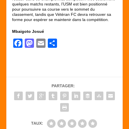
quelques matchs restants, l’USM est bien positionné
pour poursuivre sa course vers le sommet du
classement, tandis que Vétéran FC devra retrouver sa
forme pour espérer se maintenir dans la compétition.
Mbaigoto Josué
F
M
E
P
a
a
m
ar
c
st
ail
ta
e
o
g
b
d
er
PARTAGER:
o
o
o
n
k
TAUX: