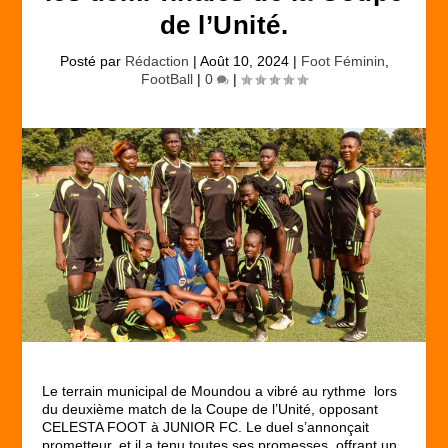
de l’Unité.
Posté par
Rédaction
|
Août 10, 2024
|
Foot Féminin
,
FootBall
|
0
|
Le terrain municipal de Moundou a vibré au rythme lors
du deuxième match de la Coupe de l’Unité, opposant
CELESTA FOOT à JUNIOR FC. Le duel s’annonçait
prometteur, et il a tenu toutes ses promesses, offrant un