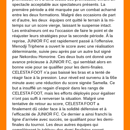
spectacle acceptable aux spectateurs présents. La
première période a été marquée par un combat acharné
entre les deux formations. Malgré des occasions de part
et d’autre, les deux équipes ont quitté le terrain à la mi-
temps sur un score vierge, laissant le suspense intact.
Les entraîneurs ont eu l’occasion de faire le point et de
réajuster leurs stratégies pour la seconde période. À la
reprise, JUNIOR FC est rapidement passé à l’offensive.
Menodji Triphene a ouvert le score avec une réalisation
déterminante, suivie peu après par un autre but signé
par Nekordou Honorine. Ces deux buts ont donné une
avance précieuse à JUNIOR FC, qui semblait alors en
bonne voie pour se qualifier pour les demi-finales.
CELESTA FOOT n’a pas baissé les bras et a tenté de
réagir face à la pression. Leur réveil est survenu à la 66e
minute avec une réduction du score signée Samella. Ce
but a insufflé un regain d’espoir dans les rangs de
CELESTA FOOT, mais les efforts déployés pour égaliser
n’ont pas suffi à renverser la situation. Malgré une
tentative de retour au score, CELESTA FOOT a
finalement dû céder face à la solidité défensive et à
l’efficacité de JUNIOR FC. Ce dernier a ainsi franchi la
ligne d’arrivée avec succès, se qualifiant pour les demi-
finales du tournoi. Les deux autres équipes qui
complèteront le tableau des demi-finalistes seront