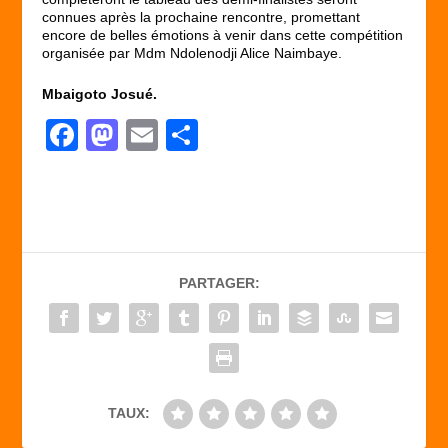
connues après la prochaine rencontre, promettant
encore de belles émotions à venir dans cette compétition
organisée par Mdm Ndolenodji Alice Naimbaye.
Mbaigoto Josué.
F
M
E
P
a
a
m
ar
c
st
ail
ta
e
o
g
b
d
er
PARTAGER:
o
o
o
n
k
TAUX: