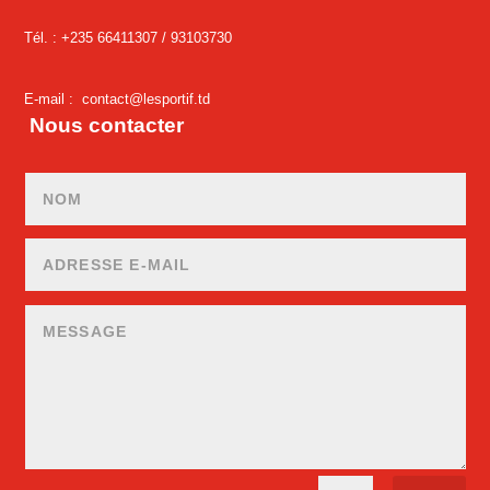
Tél. : +235 66411307 /
93103730
E-mail :
contact@lesportif.td
Nous contacter