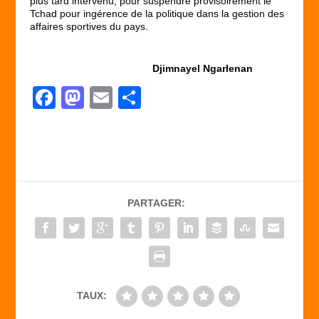
plus tard intervenu, pour suspendre provisoirement le
Tchad pour ingérence de la politique dans la gestion des
affaires sportives du pays.
Djimnayel Ngarlenan
F
M
E
P
a
a
m
ar
c
st
ail
ta
e
o
g
b
d
er
PARTAGER:
o
o
o
n
k
TAUX: