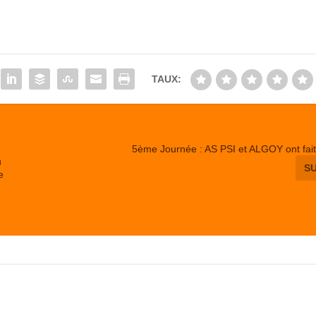
TAUX:
5ème Journée : AS PSI et ALGOY ont fait
u
S
e