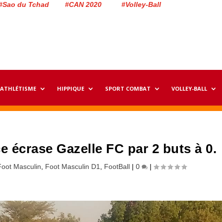
#Sao du Tchad #CAN 2020 #Volley-Ball
ATHLÉTISME
HIPPIQUE
SPORT COMBAT
VOLLEY-BALL
ce écrase Gazelle FC par 2 buts à 0.
Foot Masculin
,
Foot Masculin D1
,
FootBall
|
0
|