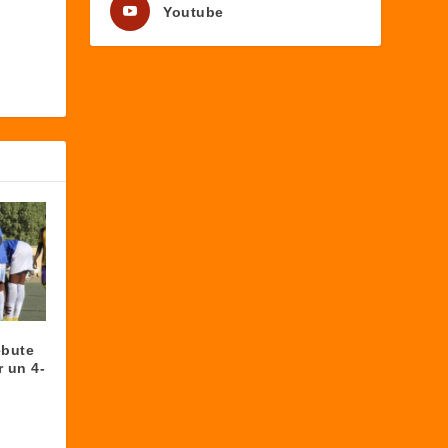
Youtube
ébute
 un 4-