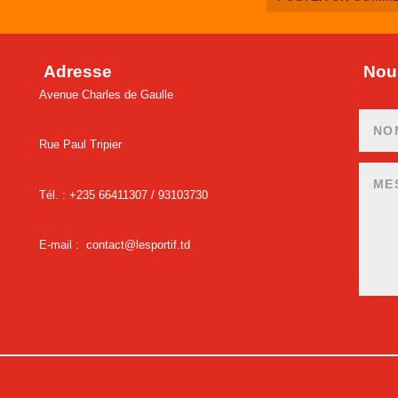
Adresse
Nous
Avenue Charles de Gaulle
Rue Paul Tripier
Tél. : +235 66411307 /
93103730
E-mail :
contact@lesportif.td