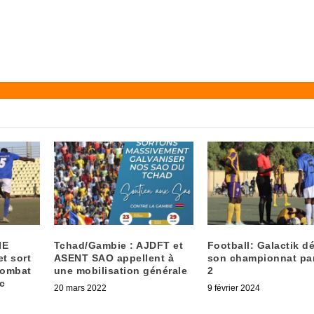
IE
Tchad/Gambie : AJDFT et
Football: Galactik d
et sort
ASENT SAO appellent à
son championnat par
combat
une mobilisation générale
2
c
20 mars 2022
9 février 2024