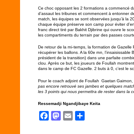
Ce choc opposant les 2 formations a commencé dan
d’assaut les tribunes et commencent à entonner de
match, les équipes se sont observées jusqu’à la 20
chaque équipe préserve son camp pour éviter d’enc
franc direct tiré par Bakhit Djibrine qui ouvre le s
les compartiments du terrain par des passes courte
De retour de la mi-temps, la formation de Gazelle 
récupérer les ballons. A la 60
e
mn, l’insaisissable 
président de la transition) dans une parfaite combi
clou. Après ce but, les joueurs de Foullah montrent
dans le camp de FC Gazelle. 2 buts à 0, c’est le scor
Pour le coach adjoint de Foullah Gaetan Gaimon, il 
pas encore retrouvé ses jambes et quelques matchs
les 3 points qui nous permettra de rester dans la 
Ressemadji Ngandjibaye Keita
F
M
E
P
a
a
m
ar