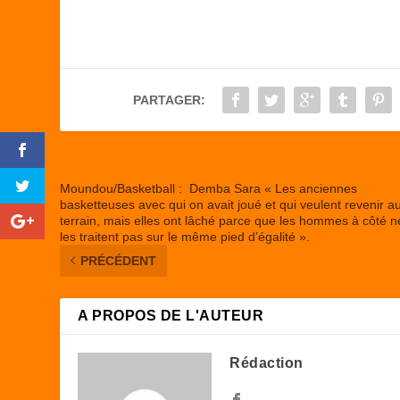
c
st
ail
ta
e
o
g
b
d
er
o
o
PARTAGER:
o
n
k
Moundou/Basketball : Demba Sara « Les anciennes
basketteuses avec qui on avait joué et qui veulent revenir a
terrain, mais elles ont lâché parce que les hommes à côté n
les traitent pas sur le même pied d’égalité ».
PRÉCÉDENT
A PROPOS DE L'AUTEUR
Rédaction