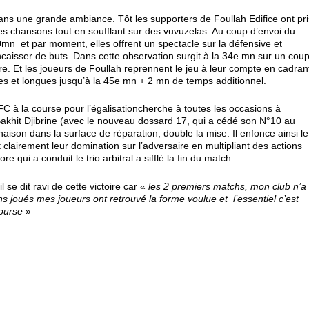
s une grande ambiance. Tôt les supporters de Foullah Edifice ont pri
s chansons tout en soufflant sur des vuvuzelas. Au coup d’envoi du
mn et par moment, elles offrent un spectacle sur la défensive et
aisser de buts. Dans cette observation surgit à la 34
e
mn sur un cou
core. Et les joueurs de Foullah reprennent le jeu à leur compte en cadran
s et longues jusqu’à la 45
e
mn + 2 mn de temps additionnel.
FC à la course pour l’égalisationcherche à toutes les occasions à
Bakhit Djibrine (avec le nouveau dossard 17, qui a cédé son N°10 au
naison dans la surface de réparation, double la mise. Il enfonce ainsi le
 clairement leur domination sur l’adversaire en multipliant des actions
e qui a conduit le trio arbitral a sifflé la fin du match.
se dit ravi de cette victoire car «
les 2 premiers matchs, mon club n’a
 joués mes joueurs ont retrouvé la forme voulue et l’essentiel c’est
course
»