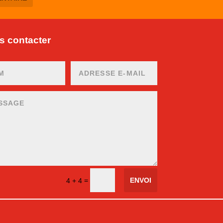
 contacter
ENVOI
=
4 + 4