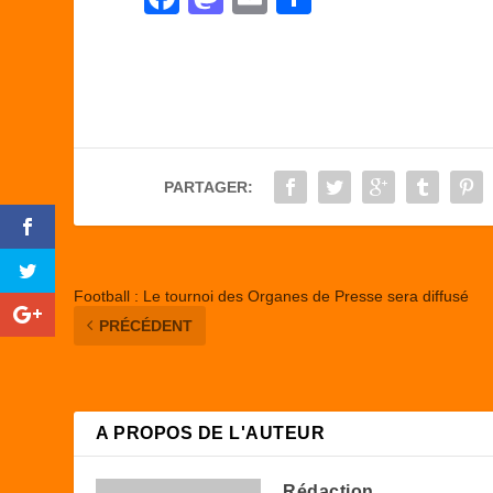
a
a
m
ar
c
st
ail
ta
e
o
g
b
d
er
o
o
PARTAGER:
o
n
k
Football : Le tournoi des Organes de Presse sera diffusé
PRÉCÉDENT
A PROPOS DE L'AUTEUR
Rédaction