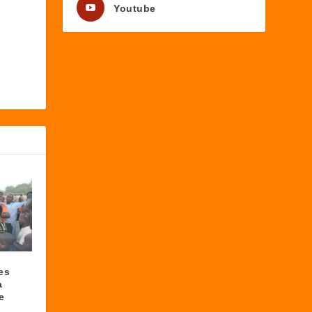
Youtube
es
a
e