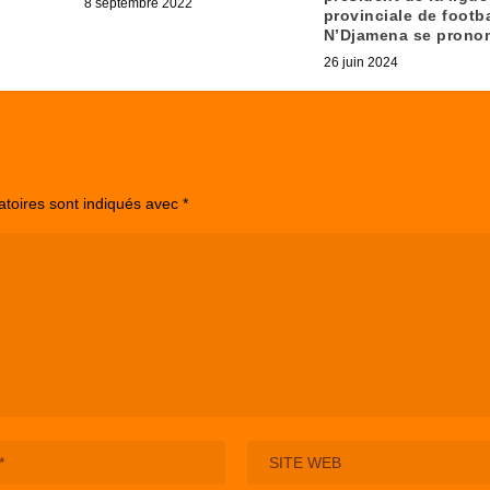
8 septembre 2022
provinciale de footba
N’Djamena se prono
26 juin 2024
atoires sont indiqués avec
*