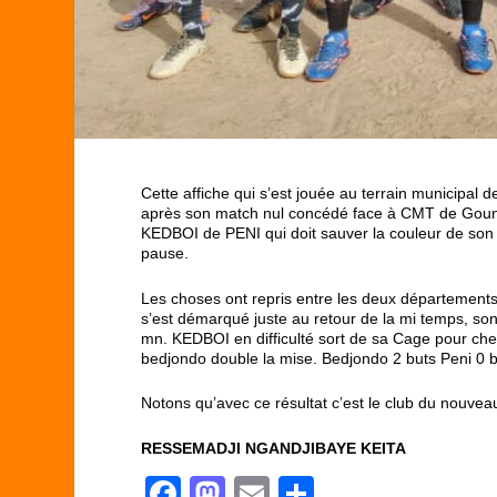
Cette affiche qui s’est jouée au terrain municipal
après son match nul concédé face à CMT de Goundi 
KEDBOI de PENI qui doit sauver la couleur de son 
pause.
Les choses ont repris entre les deux département
s’est démarqué juste au retour de la mi temps, son 
mn. KEDBOI en difficulté sort de sa Cage pour cher
bedjondo double la mise. Bedjondo 2 buts Peni 0 b
Notons qu’avec ce résultat c’est le club du nouve
RESSEMADJI NGANDJIBAYE KEITA
F
M
E
P