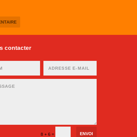
 contacter
ENVOI
=
8 + 6